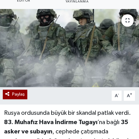
EDITÖR
YAYINLANMA
Paylaş
-
+
A
A
Rusya ordusunda büyük bir skandal patlak verdi.
83. Muhafız Hava İndirme Tugayı
’na bağlı
35
asker ve subayın
, cephede çatışmada