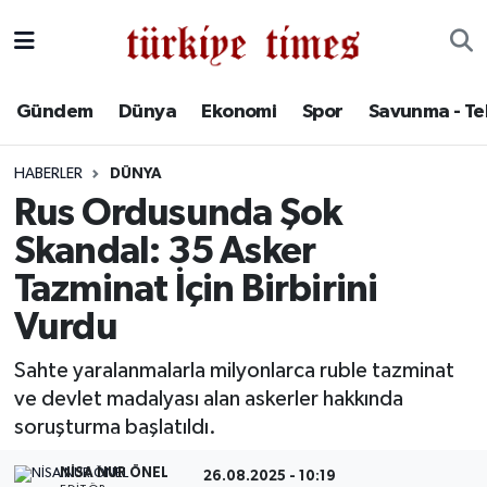
Gündem
Hava Durumu
Gündem
Dünya
Ekonomi
Spor
Savunma - Te
Dünya
Trafik Durumu
HABERLER
DÜNYA
Ekonomi
Süper Lig Puan Durumu ve Fikstür
Rus Ordusunda Şok
Skandal: 35 Asker
Spor
Tüm Manşetler
Tazminat İçin Birbirini
Savunma - Teknoloji
Son Dakika Haberleri
Vurdu
Kültür - Sanat
Haber Arşivi
Sahte yaralanmalarla milyonlarca ruble tazminat
ve devlet madalyası alan askerler hakkında
Yaşam
soruşturma başlatıldı.
NISA NUR ÖNEL
26.08.2025 - 10:19