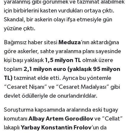
yaralanmış gibi görünmek ve tazminat alabilmek
için birbirlerini kasten vurdukları ortaya çıktı.
Skandal, bir askerin olayı ifşa etmesiyle gün
yüzüne çıktı.
Bağımsız haber sitesi
Meduza
’nın aktardığına
göre askerler, sahte yaralanma planı sayesinde
kişi başı yaklaşık
1,5 milyon TL
olmak üzere
toplam
2,1 milyon euro (yaklaşık 95 milyon
TL)
tazminat elde etti. Ayrıca bu yöntemle
“Cesaret Nişanı” ve “Cesaret Madalyası” gibi
devlet ödülleriyle de onurlandırıldılar.
Soruşturma kapsamında aralarında eski tugay
komutanı
Albay Artem Gorodilov
ve “Cellat”
lakaplı
Yarbay Konstantin Frolov
’un da