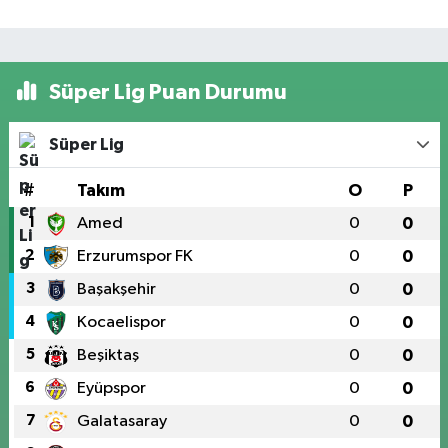
Süper Lig Puan Durumu
Süper Lig
#
Takım
O
P
1
Amed
0
0
2
Erzurumspor FK
0
0
3
Başakşehir
0
0
4
Kocaelispor
0
0
5
Beşiktaş
0
0
6
Eyüpspor
0
0
7
Galatasaray
0
0