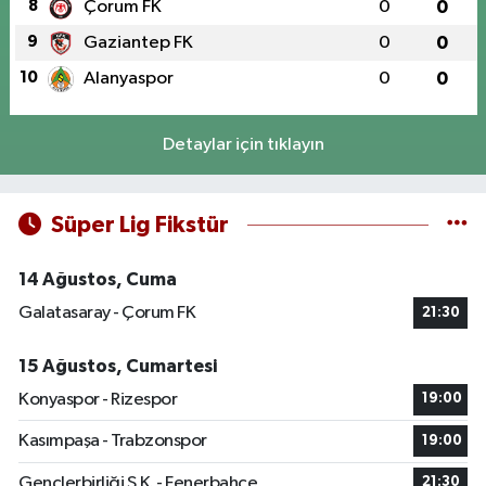
8
Çorum FK
0
0
9
Gaziantep FK
0
0
10
Alanyaspor
0
0
Detaylar için tıklayın
Süper Lig Fikstür
14 Ağustos, Cuma
Galatasaray - Çorum FK
21:30
15 Ağustos, Cumartesi
Konyaspor - Rizespor
19:00
Kasımpaşa - Trabzonspor
19:00
Gençlerbirliği S.K. - Fenerbahçe
21:30