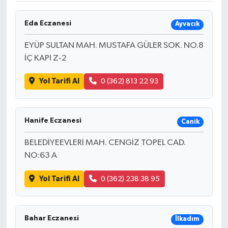
Eda Eczanesi
Ayvacık
EYÜP SULTAN MAH. MUSTAFA GÜLER SOK. NO.8
İÇ KAPI Z-2
Yol Tarifi Al
0 (362) 813 22 93
Hanife Eczanesi
Canik
BELEDİYEEVLERİ MAH. CENGİZ TOPEL CAD.
NO:63 A
Yol Tarifi Al
0 (362) 238 38 95
Bahar Eczanesi
İlkadım