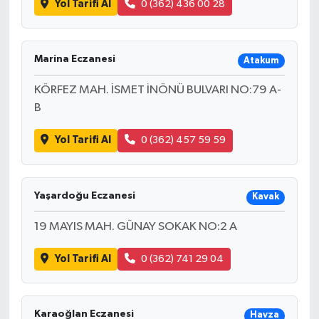
Yol Tarifi Al
0 (362) 436 00 28
Marina Eczanesi
Atakum
KÖRFEZ MAH. İSMET İNÖNÜ BULVARI NO:79 A-
B
Yol Tarifi Al
0 (362) 457 59 59
Yaşardoğu Eczanesi
Kavak
19 MAYIS MAH. GÜNAY SOKAK NO:2 A
Yol Tarifi Al
0 (362) 741 29 04
Karaoğlan Eczanesi
Havza