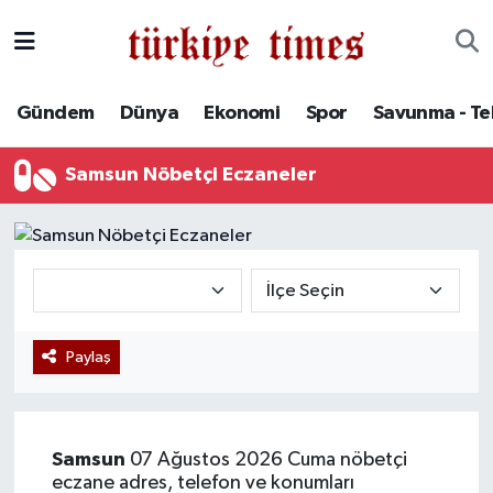
Gündem
Hava Durumu
Gündem
Dünya
Ekonomi
Spor
Savunma - Te
Dünya
Trafik Durumu
Samsun Nöbetçi Eczaneler
Ekonomi
Süper Lig Puan Durumu ve Fikstür
Spor
Tüm Manşetler
Savunma - Teknoloji
Son Dakika Haberleri
Paylaş
Kültür - Sanat
Haber Arşivi
Yaşam
Samsun
07 Ağustos 2026 Cuma nöbetçi
eczane adres, telefon ve konumları