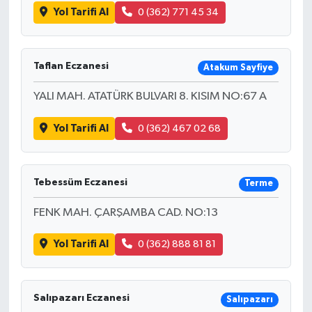
Yol Tarifi Al
0 (362) 771 45 34
Taflan Eczanesi
Atakum Sayfiye
YALI MAH. ATATÜRK BULVARI 8. KISIM NO:67 A
Yol Tarifi Al
0 (362) 467 02 68
Tebessüm Eczanesi
Terme
FENK MAH. ÇARŞAMBA CAD. NO:13
Yol Tarifi Al
0 (362) 888 81 81
Salıpazarı Eczanesi
Salıpazarı