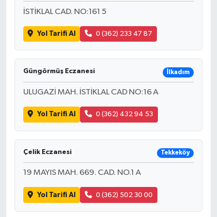
İSTİKLAL CAD. NO:161 5
Yol Tarifi Al
0 (362) 233 47 87
Güngörmüş Eczanesi
İlkadım
ULUGAZİ MAH. İSTİKLAL CAD NO:16 A
Yol Tarifi Al
0 (362) 432 94 53
Çelik Eczanesi
Tekkeköy
19 MAYIS MAH. 669. CAD. NO.1 A
Yol Tarifi Al
0 (362) 502 30 00