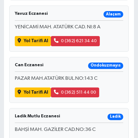
Yavuz Eczanesi
Alaçam
YENİCAMİ MAH. ATATÜRK CAD. NI:8 A
Yol Tarifi Al
0 (362) 621 34 40
Can Eczanesi
Ondokuzmayıs
PAZAR MAH.ATATÜRK BUL.NO:143 C
Yol Tarifi Al
0 (362) 511 44 00
Ladik Mutlu Eczanesi
Ladik
BAHŞİ MAH. GAZİLER CAD.NO:36 C