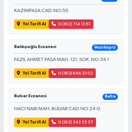
KAZIMPASA CAD. NO:50
Yol Tarifi Al
0 (362) 714 13 61
Balıkçıoğlu Eczanesi
Vezirköprü
FAZIL AHMET PAŞA MAH. 121. SOK. NO:34 1
Yol Tarifi Al
0 (362) 646 33 02
Bulvar Eczanesi
Bafra
HACI NABİ MAH. BULVAR CAD. NO:24 G
Yol Tarifi Al
0 (362) 543 55 57