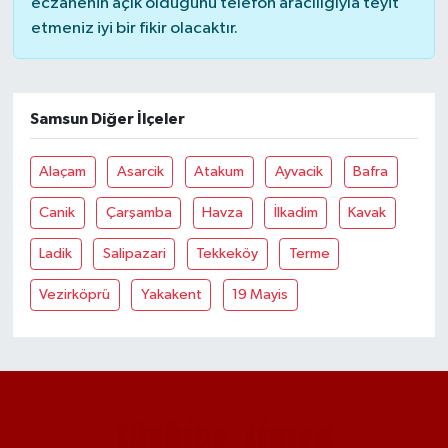
eczanenin açık olduğunu telefon aracılığıyla teyit
etmeniz iyi bir fikir olacaktır.
Samsun Diğer İlçeler
Alaçam
Asarcik
Atakum
Ayvacik
Bafra
Canik
Çarşamba
Havza
İlkadim
Kavak
Ladik
Salipazari
Tekkeköy
Terme
Vezirköprü
Yakakent
19 Mayis