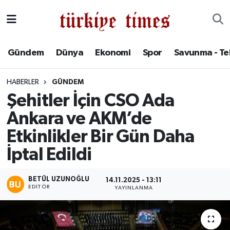
Gündem
Hava Durumu
Gündem
Dünya
Ekonomi
Spor
Savunma - Te
Dünya
Trafik Durumu
HABERLER
GÜNDEM
Ekonomi
Süper Lig Puan Durumu ve Fikstür
Şehitler İçin CSO Ada
Ankara ve AKM’de
Spor
Tüm Manşetler
Etkinlikler Bir Gün Daha
Savunma - Teknoloji
Son Dakika Haberleri
İptal Edildi
Kültür - Sanat
Haber Arşivi
BETÜL UZUNOĞLU
14.11.2025 - 13:11
EDITÖR
YAYINLANMA
Yaşam