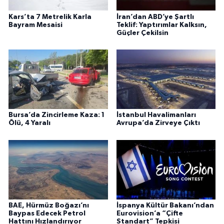
Kars’ta 7 Metrelik Karla
İran’dan ABD’ye Şartlı
Bayram Mesaisi
Teklif: Yaptırımlar Kalksın,
Güçler Çekilsin
Bursa’da Zincirleme Kaza: 1
İstanbul Havalimanları
Ölü, 4 Yaralı
Avrupa’da Zirveye Çıktı
BAE, Hürmüz Boğazı’nı
İspanya Kültür Bakanı’ndan
Baypas Edecek Petrol
Eurovision’a “Çifte
Hattını Hızlandırıyor
Standart” Tepkisi