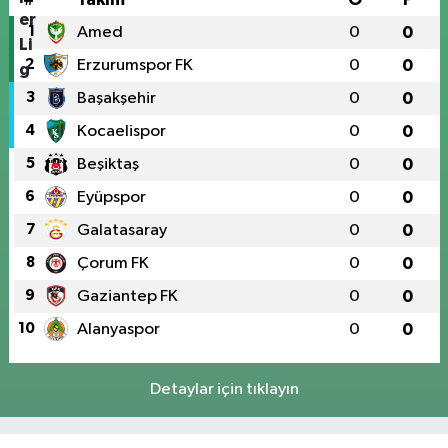
1
Amed
0
0
2
Erzurumspor FK
0
0
3
Başakşehir
0
0
4
Kocaelispor
0
0
5
Beşiktaş
0
0
6
Eyüpspor
0
0
7
Galatasaray
0
0
8
Çorum FK
0
0
9
Gaziantep FK
0
0
10
Alanyaspor
0
0
Detaylar için tıklayın