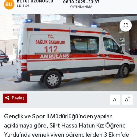
BETÜL UZUNOĞLU
06.10.2025 - 13:37
EDITÖR
YAYINLANMA
Paylaş
-
+
A
A
Gençlik ve Spor İl Müdürlüğü’nden yapılan
açıklamaya göre, Siirt Hassa Hatun Kız Öğrenci
Yurdu’nda yemek yiyen öğrencilerden 3 Ekim’de