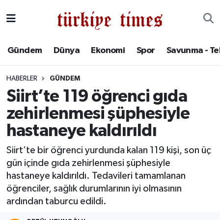
Gündem
Hava Durumu
Gündem
Dünya
Ekonomi
Spor
Savunma - Te
Dünya
Trafik Durumu
HABERLER
GÜNDEM
Ekonomi
Süper Lig Puan Durumu ve Fikstür
Siirt’te 119 öğrenci gıda
zehirlenmesi şüphesiyle
Spor
Tüm Manşetler
hastaneye kaldırıldı
Savunma - Teknoloji
Son Dakika Haberleri
Siirt’te bir öğrenci yurdunda kalan 119 kişi, son üç
gün içinde gıda zehirlenmesi şüphesiyle
Kültür - Sanat
Haber Arşivi
hastaneye kaldırıldı. Tedavileri tamamlanan
Yaşam
öğrenciler, sağlık durumlarının iyi olmasının
ardından taburcu edildi.