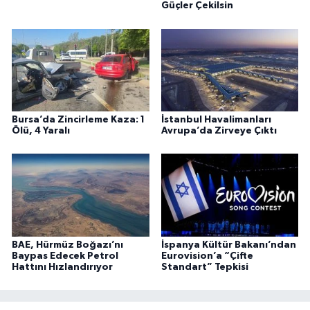
Güçler Çekilsin
Bursa’da Zincirleme Kaza: 1
İstanbul Havalimanları
Ölü, 4 Yaralı
Avrupa’da Zirveye Çıktı
BAE, Hürmüz Boğazı’nı
İspanya Kültür Bakanı’ndan
Baypas Edecek Petrol
Eurovision’a “Çifte
Hattını Hızlandırıyor
Standart” Tepkisi