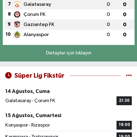
7
Galatasaray
0
0
8
Çorum FK
0
0
9
Gaziantep FK
0
0
10
Alanyaspor
0
0
Detaylar için tıklayın
Süper Lig Fikstür
14 Ağustos, Cuma
Galatasaray - Çorum FK
21:30
15 Ağustos, Cumartesi
Konyaspor - Rizespor
19:00
Kasımpaşa - Trabzonspor
19:00