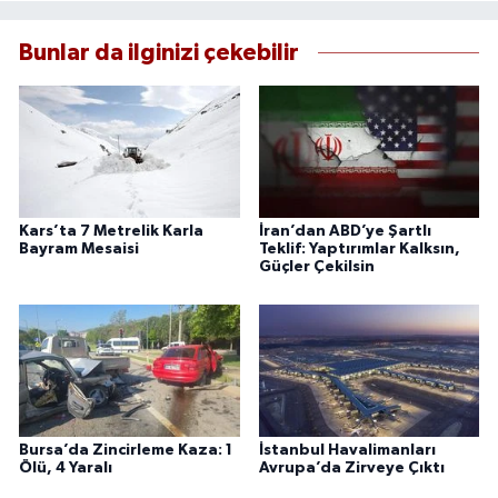
Bunlar da ilginizi çekebilir
Kars’ta 7 Metrelik Karla
İran’dan ABD’ye Şartlı
Bayram Mesaisi
Teklif: Yaptırımlar Kalksın,
Güçler Çekilsin
Bursa’da Zincirleme Kaza: 1
İstanbul Havalimanları
Ölü, 4 Yaralı
Avrupa’da Zirveye Çıktı