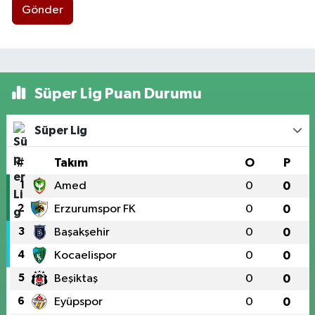
Gönder
Süper Lig Puan Durumu
Süper Lig
#
Takım
O
P
1
Amed
0
0
2
Erzurumspor FK
0
0
3
Başakşehir
0
0
4
Kocaelispor
0
0
5
Beşiktaş
0
0
6
Eyüpspor
0
0