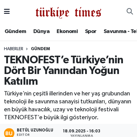
Gündem
Hava Durumu
Gündem
Dünya
Ekonomi
Spor
Savunma - Te
Dünya
Trafik Durumu
HABERLER
GÜNDEM
Ekonomi
Süper Lig Puan Durumu ve Fikstür
TEKNOFEST’e Türkiye’nin
Dört Bir Yanından Yoğun
Spor
Tüm Manşetler
Katılım
Savunma - Teknoloji
Son Dakika Haberleri
Türkiye’nin çeşitli illerinden ve her yaş grubundan
teknoloji ile savunma sanayisi tutkunları, dünyanın
Kültür - Sanat
Haber Arşivi
en büyük havacılık, uzay ve teknoloji festivali
Yaşam
TEKNOFEST’e büyük ilgi gösteriyor.
BETÜL UZUNOĞLU
18.09.2025 - 16:03
EDITÖR
YAYINLANMA