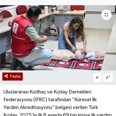
Paylaş
-
+
A
A
Uluslararası Kızılhaç ve Kızılay Dernekleri
Federasyonu (IFRC) tarafından "Küresel İlk
Yardım Akreditasyonu" belgesi verilen Türk
Kızılay, 2025’in ilk 8 ayında 69 bin kişiye ilk yardım