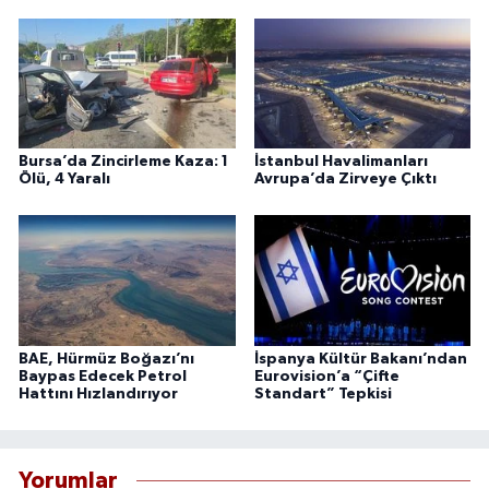
Bursa’da Zincirleme Kaza: 1
İstanbul Havalimanları
Ölü, 4 Yaralı
Avrupa’da Zirveye Çıktı
BAE, Hürmüz Boğazı’nı
İspanya Kültür Bakanı’ndan
Baypas Edecek Petrol
Eurovision’a “Çifte
Hattını Hızlandırıyor
Standart” Tepkisi
Yorumlar