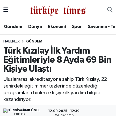
Gündem
Hava Durumu
Gündem
Dünya
Ekonomi
Spor
Savunma - Te
Dünya
Trafik Durumu
HABERLER
GÜNDEM
Ekonomi
Süper Lig Puan Durumu ve Fikstür
Türk Kızılay İlk Yardım
Eğitimleriyle 8 Ayda 69 Bin
Spor
Tüm Manşetler
Kişiye Ulaştı
Savunma - Teknoloji
Son Dakika Haberleri
Uluslararası akreditasyona sahip Türk Kızılay, 22
şehirdeki eğitim merkezlerinde düzenlediği
Kültür - Sanat
Haber Arşivi
programlarla binlerce kişiye ilk yardım bilgisi
Yaşam
kazandırıyor.
NISA NUR ÖNEL
12.09.2025 - 12:39
EDITÖR
YAYINLANMA