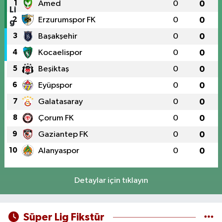
1
Amed
0
0
2
Erzurumspor FK
0
0
3
Başakşehir
0
0
4
Kocaelispor
0
0
5
Beşiktaş
0
0
6
Eyüpspor
0
0
7
Galatasaray
0
0
8
Çorum FK
0
0
9
Gaziantep FK
0
0
10
Alanyaspor
0
0
Detaylar için tıklayın
Süper Lig Fikstür