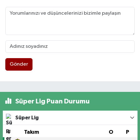
Gönder
Süper Lig Puan Durumu
Süper Lig
#
Takım
O
P