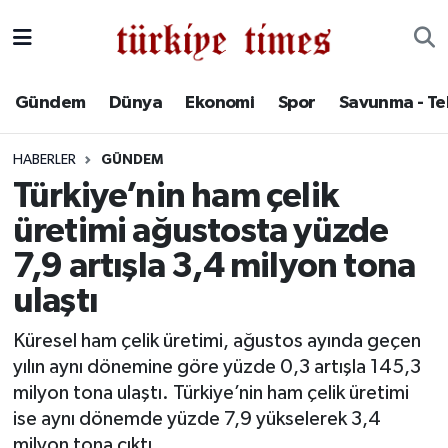
Gündem
Hava Durumu
Gündem
Dünya
Ekonomi
Spor
Savunma - Te
Dünya
Trafik Durumu
HABERLER
GÜNDEM
Ekonomi
Süper Lig Puan Durumu ve Fikstür
Türkiye’nin ham çelik
üretimi ağustosta yüzde
Spor
Tüm Manşetler
7,9 artışla 3,4 milyon tona
Savunma - Teknoloji
Son Dakika Haberleri
ulaştı
Kültür - Sanat
Haber Arşivi
Küresel ham çelik üretimi, ağustos ayında geçen
yılın aynı dönemine göre yüzde 0,3 artışla 145,3
Yaşam
milyon tona ulaştı. Türkiye’nin ham çelik üretimi
ise aynı dönemde yüzde 7,9 yükselerek 3,4
milyon tona çıktı.