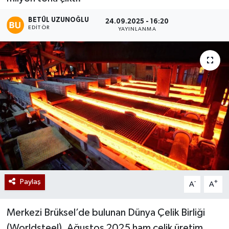
BETÜL UZUNOĞLU
24.09.2025 - 16:20
EDITÖR
YAYINLANMA
Paylaş
-
+
A
A
Merkezi Brüksel’de bulunan Dünya Çelik Birliği
(Worldsteel), Ağustos 2025 ham çelik üretim