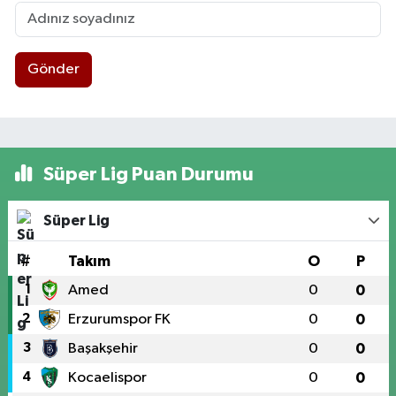
Gönder
Süper Lig Puan Durumu
Süper Lig
#
Takım
O
P
1
Amed
0
0
2
Erzurumspor FK
0
0
3
Başakşehir
0
0
4
Kocaelispor
0
0