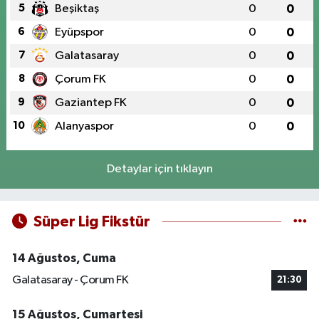
5
Beşiktaş
0
0
6
Eyüpspor
0
0
7
Galatasaray
0
0
8
Çorum FK
0
0
9
Gaziantep FK
0
0
10
Alanyaspor
0
0
Detaylar için tıklayın
Süper Lig Fikstür
14 Ağustos, Cuma
Galatasaray - Çorum FK
21:30
15 Ağustos, Cumartesi