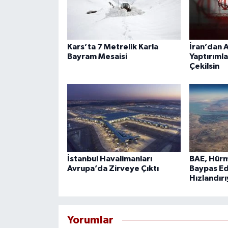
Kars’ta 7 Metrelik Karla
İran’dan A
Bayram Mesaisi
Yaptırımla
Çekilsin
İstanbul Havalimanları
BAE, Hürm
Avrupa’da Zirveye Çıktı
Baypas Ed
Hızlandır
Yorumlar