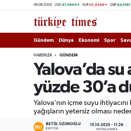
47,5894
55,0398
64,1581
06-08-2026
USD
EUR
GBP
Gündem
Hava Durumu
Dünya
Trafik Durumu
Gündem
Dünya
Ekonomi
Spor
Savu
Ekonomi
Süper Lig Puan Durumu ve Fikstür
HABERLER
GÜNDEM
Yalova’da su 
Spor
Tüm Manşetler
yüzde 30’a d
Savunma - Teknoloji
Son Dakika Haberleri
Kültür - Sanat
Haber Arşivi
Yalova’nın içme suyu ihtiyacını
yağışların yetersiz olması nedeni
Yaşam
BETÜL UZUNOĞLU
15.10.2025 - 11:26
EDITÖR
YAYINLANMA