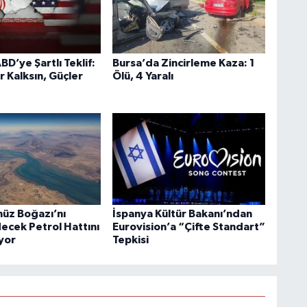
BD’ye Şartlı Teklif:
Bursa’da Zincirleme Kaza: 1
r Kalksın, Güçler
Ölü, 4 Yaralı
üz Boğazı’nı
İspanya Kültür Bakanı’ndan
ecek Petrol Hattını
Eurovision’a “Çifte Standart”
ıyor
Tepkisi