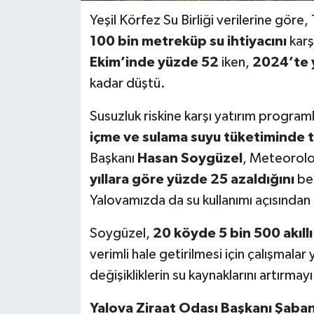
Yeşil Körfez Su Birliği verilerine göre,
100 bin metreküp su ihtiyacını
karş
Ekim’inde yüzde 52
iken,
2024’te 
kadar düştü.
Susuzluk riskine karşı yatırım program
içme ve sulama suyu tüketiminde te
Başkanı
Hasan Soygüzel
, Meteoroloj
yıllara göre yüzde 25 azaldığını
bel
Yalovamızda da su kullanımı açısından z
Soygüzel,
20 köyde 5 bin 500 akıllı
verimli hale getirilmesi için çalışmalar
değişikliklerin su kaynaklarını artırmayı
Yalova Ziraat Odası Başkanı Şaban