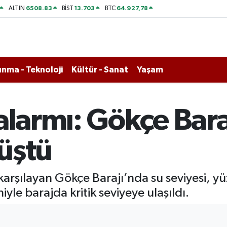
6508.83
13.703
64.927,78
ALTIN
BİST
BTC
nma - Teknoloji
Kültür - Sanat
Yaşam
alarmı: Gökçe Bara
üştü
 karşılayan Gökçe Barajı’nda su seviyesi, y
yle barajda kritik seviyeye ulaşıldı.