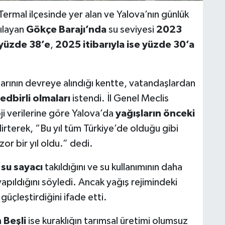
 Termal ilçesinde yer alan ve Yalova’nın günlük
ılayan
Gökçe Barajı’nda
su seviyesi
2023
yüzde 38’e
,
2025 itibarıyla ise yüzde 30’a
larının devreye alındığı kentte, vatandaşlardan
dbirli olmaları
istendi. İl Genel Meclis
i verilerine göre Yalova’da
yağışların önceki
irterek, “Bu yıl tüm Türkiye’de olduğu gibi
or bir yıl oldu.” dedi.
 su sayacı
takıldığını ve su kullanımının daha
 yapıldığını söyledi. Ancak yağış rejimindeki
 güçleştirdiğini ifade etti.
 Beşli
ise kuraklığın tarımsal üretimi olumsuz