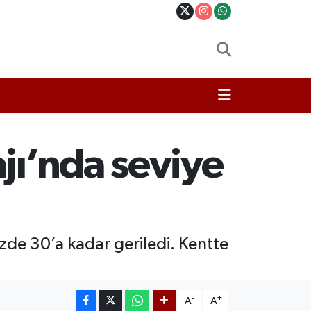
jı’nda seviye
üzde 30’a kadar geriledi. Kentte
-
+
A
A