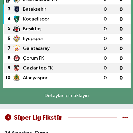
3
Başakşehir
0
0
4
Kocaelispor
0
0
5
Beşiktaş
0
0
6
Eyüpspor
0
0
7
Galatasaray
0
0
8
Çorum FK
0
0
9
Gaziantep FK
0
0
10
Alanyaspor
0
0
Detaylar için tıklayın
Süper Lig Fikstür
14 Ağustos, Cuma