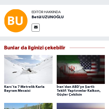
EDITÖR HAKKINDA
Betül UZUNOĞLU
Bunlar da ilginizi çekebilir
Kars’ta 7 Metrelik Karla
İran’dan ABD’ye Şartlı
Bayram Mesaisi
Teklif: Yaptırımlar Kalksın,
Güçler Çekilsin