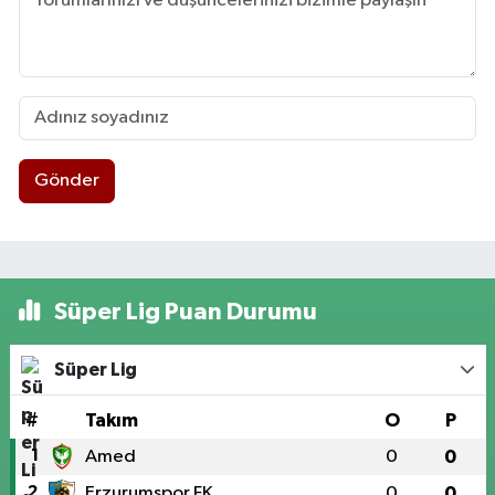
Gönder
Süper Lig Puan Durumu
Süper Lig
#
Takım
O
P
1
Amed
0
0
2
Erzurumspor FK
0
0