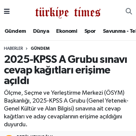
Gündem
Hava Durumu
Gündem
Dünya
Ekonomi
Spor
Savunma - Te
Dünya
Trafik Durumu
HABERLER
GÜNDEM
Ekonomi
Süper Lig Puan Durumu ve Fikstür
2025-KPSS A Grubu sınavı
cevap kağıtları erişime
Spor
Tüm Manşetler
açıldı
Savunma - Teknoloji
Son Dakika Haberleri
Ölçme, Seçme ve Yerleştirme Merkezi (ÖSYM)
Başkanlığı, 2025-KPSS A Grubu (Genel Yetenek-
Kültür - Sanat
Haber Arşivi
Genel Kültür ve Alan Bilgisi) sınavına ait cevap
Yaşam
kağıtları ve aday cevaplarının erişime açıldığını
duyurdu.