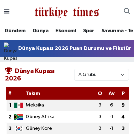
Gündem
Hava Durumu
Gündem
Dünya
Ekonomi
Spor
Savunma - Te
Dünya
Trafik Durumu
Dünya Kupası 2026 Puan Durumu ve Fikstür
Ekonomi
Süper Lig Puan Durumu ve Fikstür
Spor
Tüm Manşetler
Dünya Kupası
2026
Savunma - Teknoloji
Son Dakika Haberleri
#
Takım
O
Av
P
Kültür - Sanat
Haber Arşivi
1
Meksika
3
6
9
Yaşam
2
Güney Afrika
3
-1
4
3
Güney Kore
3
-1
3