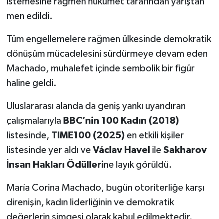
istemesine rağmen hükümet tarafından yarıştan
men edildi.
Tüm engellemelere rağmen ülkesinde demokratik
dönüşüm mücadelesini sürdürmeye devam eden
Machado, muhalefet içinde sembolik bir figür
haline geldi.
Uluslararası alanda da geniş yankı uyandıran
çalışmalarıyla
BBC’nin 100 Kadın (2018)
listesinde,
TIME100 (2025)
en etkili kişiler
listesinde yer aldı ve
Václav Havel
ile
Sakharov
İnsan Hakları Ödülleri
ne layık görüldü.
María Corina Machado, bugün otoriterliğe karşı
direnişin, kadın liderliğinin ve demokratik
değerlerin simgesi olarak kabul edilmektedir.