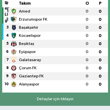
#
Takım
O
P
1
Amed
0
0
2
Erzurumspor FK
0
0
3
Başakşehir
0
0
4
Kocaelispor
0
0
5
Beşiktaş
0
0
6
Eyüpspor
0
0
7
Galatasaray
0
0
8
Çorum FK
0
0
9
Gaziantep FK
0
0
10
Alanyaspor
0
0
Detaylar için tıklayın