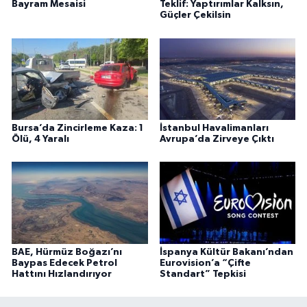
Bayram Mesaisi
Teklif: Yaptırımlar Kalksın,
Güçler Çekilsin
Bursa’da Zincirleme Kaza: 1
İstanbul Havalimanları
Ölü, 4 Yaralı
Avrupa’da Zirveye Çıktı
BAE, Hürmüz Boğazı’nı
İspanya Kültür Bakanı’ndan
Baypas Edecek Petrol
Eurovision’a “Çifte
Hattını Hızlandırıyor
Standart” Tepkisi