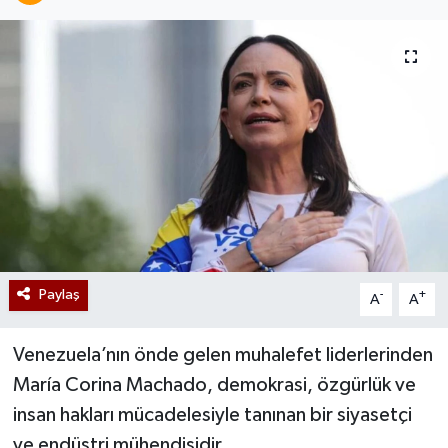
Paylaş
-
+
A
A
Venezuela’nın önde gelen muhalefet liderlerinden
María Corina Machado, demokrasi, özgürlük ve
insan hakları mücadelesiyle tanınan bir siyasetçi
ve endüstri mühendisidir.