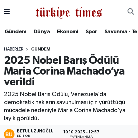
Gündem
Hava Durumu
Gündem
Dünya
Ekonomi
Spor
Savunma - Te
Dünya
Trafik Durumu
HABERLER
GÜNDEM
Ekonomi
Süper Lig Puan Durumu ve Fikstür
2025 Nobel Barış Ödülü
Maria Corina Machado’ya
Spor
Tüm Manşetler
verildi
Savunma - Teknoloji
Son Dakika Haberleri
2025 Nobel Barış Ödülü, Venezuela’da
demokratik hakların savunulması için yürüttüğü
Kültür - Sanat
Haber Arşivi
mücadele nedeniyle Maria Corina Machado’ya
Yaşam
layık görüldü.
BETÜL UZUNOĞLU
10.10.2025 - 12:57
EDITÖR
YAYINLANMA