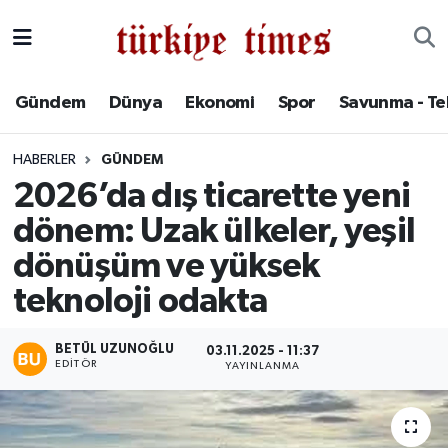
Gündem
Hava Durumu
Gündem
Dünya
Ekonomi
Spor
Savunma - Te
Dünya
Trafik Durumu
HABERLER
GÜNDEM
Ekonomi
Süper Lig Puan Durumu ve Fikstür
2026’da dış ticarette yeni
dönem: Uzak ülkeler, yeşil
Spor
Tüm Manşetler
dönüşüm ve yüksek
Savunma - Teknoloji
Son Dakika Haberleri
teknoloji odakta
Kültür - Sanat
Haber Arşivi
BETÜL UZUNOĞLU
03.11.2025 - 11:37
EDITÖR
YAYINLANMA
Yaşam