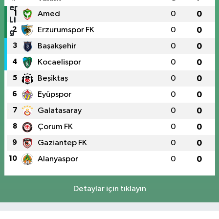
1
Amed
0
0
2
Erzurumspor FK
0
0
3
Başakşehir
0
0
4
Kocaelispor
0
0
5
Beşiktaş
0
0
6
Eyüpspor
0
0
7
Galatasaray
0
0
8
Çorum FK
0
0
9
Gaziantep FK
0
0
10
Alanyaspor
0
0
Detaylar için tıklayın