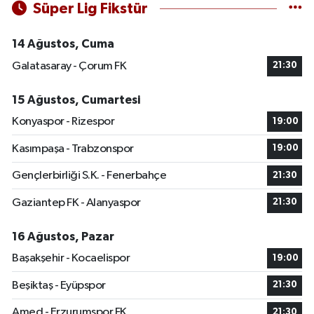
Süper Lig Fikstür
14 Ağustos, Cuma
Galatasaray - Çorum FK
21:30
15 Ağustos, Cumartesi
Konyaspor - Rizespor
19:00
Kasımpaşa - Trabzonspor
19:00
Gençlerbirliği S.K. - Fenerbahçe
21:30
Gaziantep FK - Alanyaspor
21:30
16 Ağustos, Pazar
Başakşehir - Kocaelispor
19:00
Beşiktaş - Eyüpspor
21:30
Amed - Erzurumspor FK
21:30