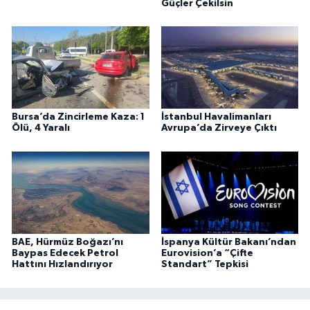
Güçler Çekilsin
Bursa’da Zincirleme Kaza: 1
İstanbul Havalimanları
Ölü, 4 Yaralı
Avrupa’da Zirveye Çıktı
BAE, Hürmüz Boğazı’nı
İspanya Kültür Bakanı’ndan
Baypas Edecek Petrol
Eurovision’a “Çifte
Hattını Hızlandırıyor
Standart” Tepkisi