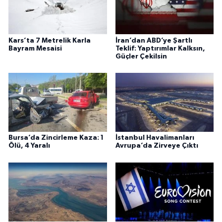
Kars’ta 7 Metrelik Karla
İran’dan ABD’ye Şartlı
Bayram Mesaisi
Teklif: Yaptırımlar Kalksın,
Güçler Çekilsin
Bursa’da Zincirleme Kaza: 1
İstanbul Havalimanları
Ölü, 4 Yaralı
Avrupa’da Zirveye Çıktı