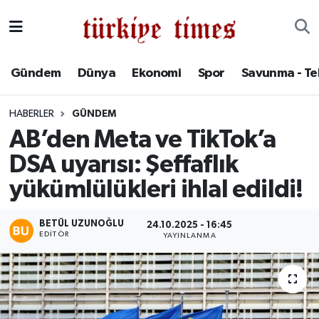
Gündem
Hava Durumu
Gündem
Dünya
Ekonomi
Spor
Savunma - Te
Dünya
Trafik Durumu
HABERLER
GÜNDEM
Ekonomi
Süper Lig Puan Durumu ve Fikstür
AB’den Meta ve TikTok’a
DSA uyarısı: Şeffaflık
Spor
Tüm Manşetler
yükümlülükleri ihlal edildi!
Savunma - Teknoloji
Son Dakika Haberleri
BETÜL UZUNOĞLU
24.10.2025 - 16:45
Kültür - Sanat
Haber Arşivi
EDITÖR
YAYINLANMA
Yaşam