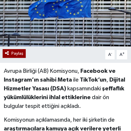
Paylaş
-
+
A
A
Avrupa Birliği (AB) Komisyonu,
Facebook ve
Instagram’ın sahibi Meta
ile
TikTok’un
,
Dijital
Hizmetler Yasası (DSA)
kapsamındaki
şeffaflık
yükümlülüklerini ihlal ettiklerine
dair ön
bulgular tespit ettiğini açıkladı.
Komisyonun açıklamasında, her iki şirketin de
araştırmacılara kamuya açık verilere yeterli