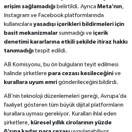
erişim sağlamadığı
belirtildi. Ayrıca
Meta’nın
,
Instagram ve Facebook platformlarında
kullanıcılara
yasadışı içerikleri bildirmeleri için
basit mekanizmalar
sunmadığı ve
içerik
denetimi kararlarına etkili şekilde itiraz hakkı
tanımadığı
tespit edildi.
AB Komisyonu, bu ön bulguların teyit edilmesi
halinde şirketlere
para cezası kesileceğini
ve
kurallara uyum emri
gönderileceğini bildirdi.
AB’nin teknoloji düzenlemeleri gereği, Avrupa’da
faaliyet gösteren tüm büyük dijital platformların
kurallara uyması gerekiyor. Kuralları ihlal eden
şirketlere,
küresel yıllık cirolarının yüzde
6’sına kadar para cezası
uygulanabiliyor.