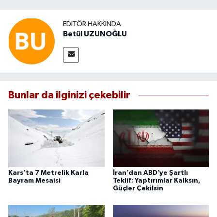
EDITÖR HAKKINDA
Betül UZUNOĞLU
Bunlar da ilginizi çekebilir
Kars’ta 7 Metrelik Karla
İran’dan ABD’ye Şartlı
Bayram Mesaisi
Teklif: Yaptırımlar Kalksın,
Güçler Çekilsin