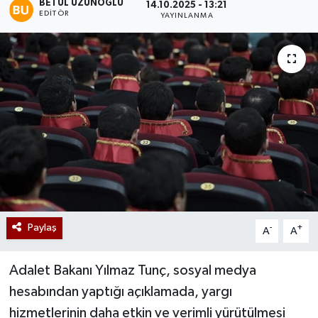
BETÜL UZUNOĞLU
14.10.2025 - 13:21
EDITÖR
YAYINLANMA
Paylaş
-
+
A
A
Adalet Bakanı Yılmaz Tunç, sosyal medya
hesabından yaptığı açıklamada, yargı
hizmetlerinin daha etkin ve verimli yürütülmesi