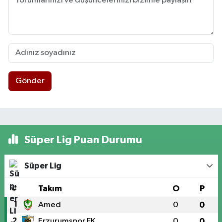
Gönder
Süper Lig Puan Durumu
Süper Lig
#
Takım
O
P
1
Amed
0
0
2
Erzurumspor FK
0
0