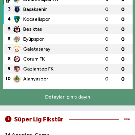
3
Başakşehir
0
0
4
Kocaelispor
0
0
5
Beşiktaş
0
0
6
Eyüpspor
0
0
7
Galatasaray
0
0
8
Çorum FK
0
0
9
Gaziantep FK
0
0
10
Alanyaspor
0
0
Detaylar için tıklayın
Süper Lig Fikstür
14 Ağustos, Cuma