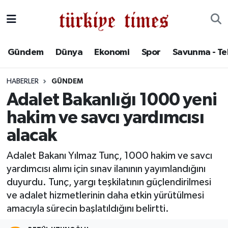
Gündem
Hava Durumu
Gündem
Dünya
Ekonomi
Spor
Savunma - Te
Dünya
Trafik Durumu
HABERLER
GÜNDEM
Ekonomi
Süper Lig Puan Durumu ve Fikstür
Adalet Bakanlığı 1000 yeni
hakim ve savcı yardımcısı
Spor
Tüm Manşetler
alacak
Savunma - Teknoloji
Son Dakika Haberleri
Adalet Bakanı Yılmaz Tunç, 1000 hakim ve savcı
yardımcısı alımı için sınav ilanının yayımlandığını
Kültür - Sanat
Haber Arşivi
duyurdu. Tunç, yargı teşkilatının güçlendirilmesi
Yaşam
ve adalet hizmetlerinin daha etkin yürütülmesi
amacıyla sürecin başlatıldığını belirtti.