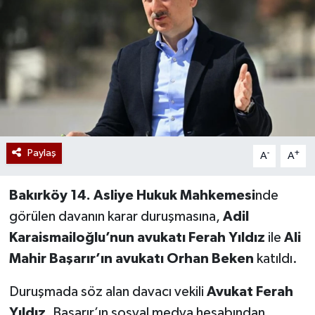
Paylaş
-
+
A
A
Bakırköy 14. Asliye Hukuk Mahkemesi
nde
görülen davanın karar duruşmasına,
Adil
Karaismailoğlu’nun avukatı Ferah Yıldız
ile
Ali
Mahir Başarır’ın avukatı Orhan Beken
katıldı.
Duruşmada söz alan davacı vekili
Avukat Ferah
Yıldız
, Başarır’ın sosyal medya hesabından