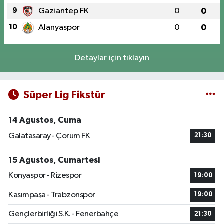
9
Gaziantep FK
0
0
10
Alanyaspor
0
0
Detaylar için tıklayın
Süper Lig Fikstür
14 Ağustos, Cuma
Galatasaray - Çorum FK
21:30
15 Ağustos, Cumartesi
Konyaspor - Rizespor
19:00
Kasımpaşa - Trabzonspor
19:00
Gençlerbirliği S.K. - Fenerbahçe
21:30