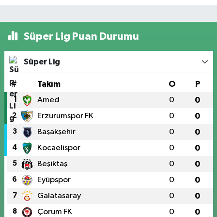
Süper Lig Puan Durumu
Süper Lig
#
Takım
O
P
1
Amed
0
0
2
Erzurumspor FK
0
0
3
Başakşehir
0
0
4
Kocaelispor
0
0
5
Beşiktaş
0
0
6
Eyüpspor
0
0
7
Galatasaray
0
0
8
Çorum FK
0
0