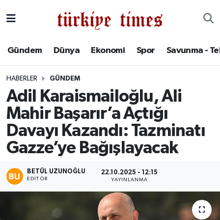
Gündem
Hava Durumu
Gündem
Dünya
Ekonomi
Spor
Savunma - Te
Dünya
Trafik Durumu
HABERLER
GÜNDEM
Ekonomi
Süper Lig Puan Durumu ve Fikstür
Adil Karaismailoğlu, Ali
Mahir Başarır’a Açtığı
Spor
Tüm Manşetler
Davayı Kazandı: Tazminatı
Savunma - Teknoloji
Son Dakika Haberleri
Gazze’ye Bağışlayacak
Kültür - Sanat
Haber Arşivi
BETÜL UZUNOĞLU
22.10.2025 - 12:15
EDITÖR
YAYINLANMA
Yaşam