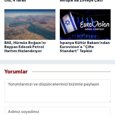
Ölü, 4 Yaralı
Avrupa’da Zirveye Çıktı
BAE, Hürmüz Boğazı’nı
İspanya Kültür Bakanı’ndan
Baypas Edecek Petrol
Eurovision’a “Çifte
Hattını Hızlandırıyor
Standart” Tepkisi
Yorumlar