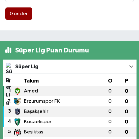
Gönder
Süper Lig Puan Durumu
Süper Lig
#
Takım
O
P
1
Amed
0
0
2
Erzurumspor FK
0
0
3
Başakşehir
0
0
4
Kocaelispor
0
0
5
Beşiktaş
0
0