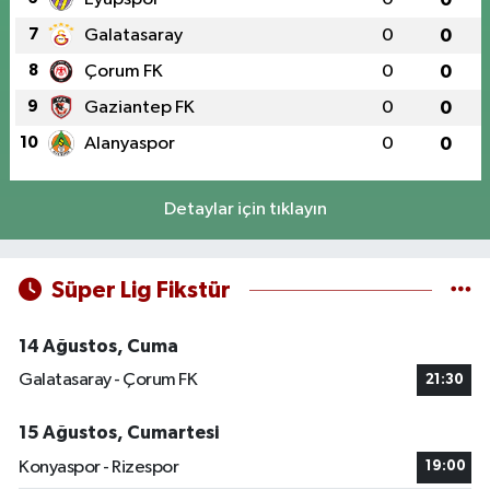
7
Galatasaray
0
0
8
Çorum FK
0
0
9
Gaziantep FK
0
0
10
Alanyaspor
0
0
Detaylar için tıklayın
Süper Lig Fikstür
14 Ağustos, Cuma
Galatasaray - Çorum FK
21:30
15 Ağustos, Cumartesi
Konyaspor - Rizespor
19:00