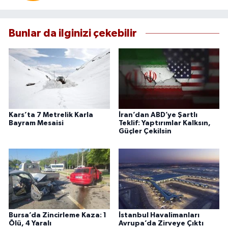
Bunlar da ilginizi çekebilir
Kars’ta 7 Metrelik Karla
İran’dan ABD’ye Şartlı
Bayram Mesaisi
Teklif: Yaptırımlar Kalksın,
Güçler Çekilsin
Bursa’da Zincirleme Kaza: 1
İstanbul Havalimanları
Ölü, 4 Yaralı
Avrupa’da Zirveye Çıktı