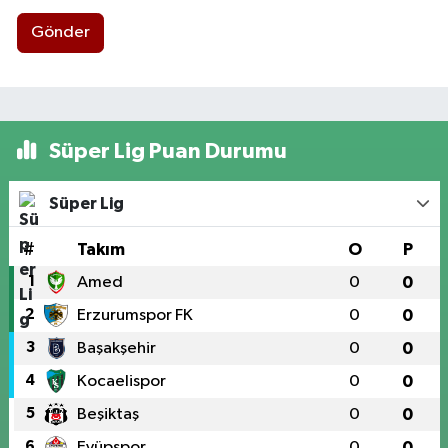
Gönder
Süper Lig Puan Durumu
Süper Lig
#
Takım
O
P
1
Amed
0
0
2
Erzurumspor FK
0
0
3
Başakşehir
0
0
4
Kocaelispor
0
0
5
Beşiktaş
0
0
6
Eyüpspor
0
0