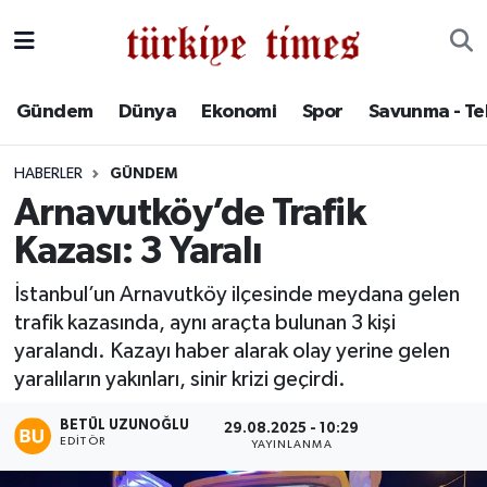
Gündem
Hava Durumu
Gündem
Dünya
Ekonomi
Spor
Savunma - Te
Dünya
Trafik Durumu
HABERLER
GÜNDEM
Ekonomi
Süper Lig Puan Durumu ve Fikstür
Arnavutköy’de Trafik
Kazası: 3 Yaralı
Spor
Tüm Manşetler
İstanbul’un Arnavutköy ilçesinde meydana gelen
Savunma - Teknoloji
Son Dakika Haberleri
trafik kazasında, aynı araçta bulunan 3 kişi
yaralandı. Kazayı haber alarak olay yerine gelen
Kültür - Sanat
Haber Arşivi
yaralıların yakınları, sinir krizi geçirdi.
Yaşam
BETÜL UZUNOĞLU
29.08.2025 - 10:29
EDITÖR
YAYINLANMA