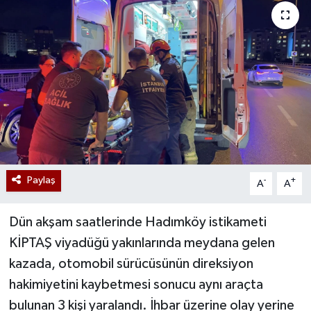
Paylaş
-
+
A
A
Dün akşam saatlerinde Hadımköy istikameti
KİPTAŞ viyadüğü yakınlarında meydana gelen
kazada, otomobil sürücüsünün direksiyon
hakimiyetini kaybetmesi sonucu aynı araçta
bulunan 3 kişi yaralandı. İhbar üzerine olay yerine