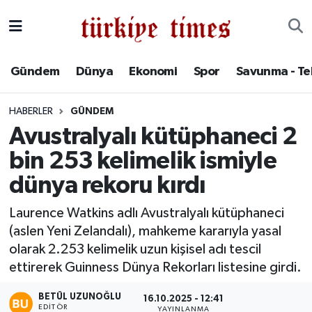
Gündem
Hava Durumu
Gündem
Dünya
Ekonomi
Spor
Savunma - Te
Dünya
Trafik Durumu
HABERLER
GÜNDEM
Ekonomi
Süper Lig Puan Durumu ve Fikstür
Avustralyalı kütüphaneci 2
bin 253 kelimelik ismiyle
Spor
Tüm Manşetler
dünya rekoru kırdı
Savunma - Teknoloji
Son Dakika Haberleri
Laurence Watkins adlı Avustralyalı kütüphaneci
(aslen Yeni Zelandalı), mahkeme kararıyla yasal
Kültür - Sanat
Haber Arşivi
olarak 2.253 kelimelik uzun kişisel adı tescil
Yaşam
ettirerek Guinness Dünya Rekorları listesine girdi.
BETÜL UZUNOĞLU
16.10.2025 - 12:41
EDITÖR
YAYINLANMA