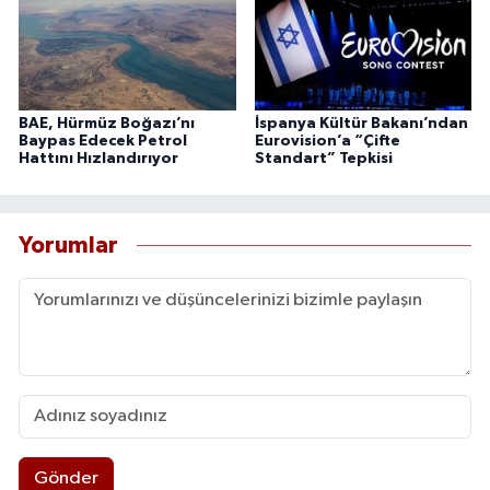
BAE, Hürmüz Boğazı’nı
İspanya Kültür Bakanı’ndan
Baypas Edecek Petrol
Eurovision’a “Çifte
Hattını Hızlandırıyor
Standart” Tepkisi
Yorumlar
Gönder