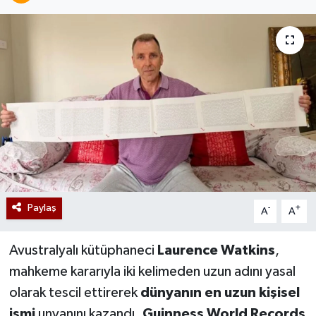
Paylaş
-
+
A
A
Avustralyalı kütüphaneci
Laurence Watkins
,
mahkeme kararıyla iki kelimeden uzun adını yasal
olarak tescil ettirerek
dünyanın en uzun kişisel
ismi
unvanını kazandı.
Guinness World Records