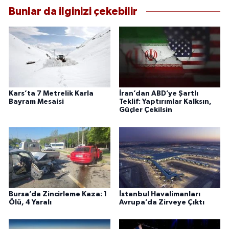
Bunlar da ilginizi çekebilir
Kars’ta 7 Metrelik Karla
İran’dan ABD’ye Şartlı
Bayram Mesaisi
Teklif: Yaptırımlar Kalksın,
Güçler Çekilsin
Bursa’da Zincirleme Kaza: 1
İstanbul Havalimanları
Ölü, 4 Yaralı
Avrupa’da Zirveye Çıktı