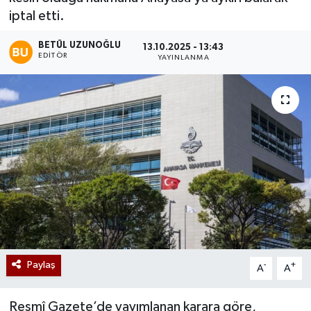
iptal etti.
BETÜL UZUNOĞLU
13.10.2025 - 13:43
EDITÖR
YAYINLANMA
Paylaş
-
+
A
A
Resmî Gazete’de yayımlanan karara göre,