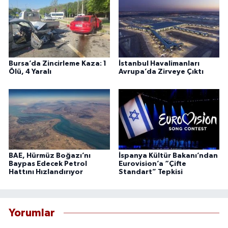
Bursa’da Zincirleme Kaza: 1
İstanbul Havalimanları
Ölü, 4 Yaralı
Avrupa’da Zirveye Çıktı
BAE, Hürmüz Boğazı’nı
İspanya Kültür Bakanı’ndan
Baypas Edecek Petrol
Eurovision’a “Çifte
Hattını Hızlandırıyor
Standart” Tepkisi
Yorumlar