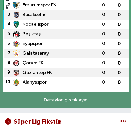
2
Erzurumspor FK
0
0
3
Başakşehir
0
0
4
Kocaelispor
0
0
5
Beşiktaş
0
0
6
Eyüpspor
0
0
7
Galatasaray
0
0
8
Çorum FK
0
0
9
Gaziantep FK
0
0
10
Alanyaspor
0
0
Detaylar için tıklayın
Süper Lig Fikstür