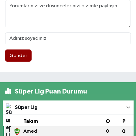
Gönder
Süper Lig Puan Durumu
Süper Lig
#
Takım
O
P
1
Amed
0
0