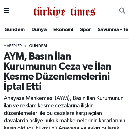
Gündem
Hava Durumu
Gündem
Dünya
Ekonomi
Spor
Savunma - Te
Dünya
Trafik Durumu
HABERLER
GÜNDEM
Ekonomi
Süper Lig Puan Durumu ve Fikstür
AYM, Basın İlan
Kurumunun Ceza ve İlan
Spor
Tüm Manşetler
Kesme Düzenlemelerini
Savunma - Teknoloji
Son Dakika Haberleri
İptal Etti
Kültür - Sanat
Haber Arşivi
Anayasa Mahkemesi (AYM), Basın İlan Kurumunun
ilan ve reklam kesme cezalarına ilişkin
Yaşam
düzenlemeleri ile bu cezalara karşı açılan
davalarda asliye hukuk mahkemelerinin kararlarının
kesin olduğu hükmünü Anayasa’ya aykırı bularak