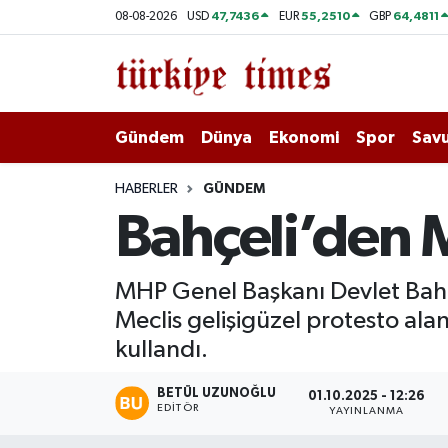
47,7436
55,2510
64,4811
08-08-2026
USD
EUR
GBP
Gündem
Hava Durumu
Dünya
Trafik Durumu
Gündem
Dünya
Ekonomi
Spor
Savu
Ekonomi
Süper Lig Puan Durumu ve Fikstür
HABERLER
GÜNDEM
Bahçeli’den M
Spor
Tüm Manşetler
Savunma - Teknoloji
Son Dakika Haberleri
MHP Genel Başkanı Devlet Bahçe
Meclis gelişigüzel protesto alanı
Kültür - Sanat
Haber Arşivi
kullandı.
Yaşam
BETÜL UZUNOĞLU
01.10.2025 - 12:26
EDITÖR
YAYINLANMA