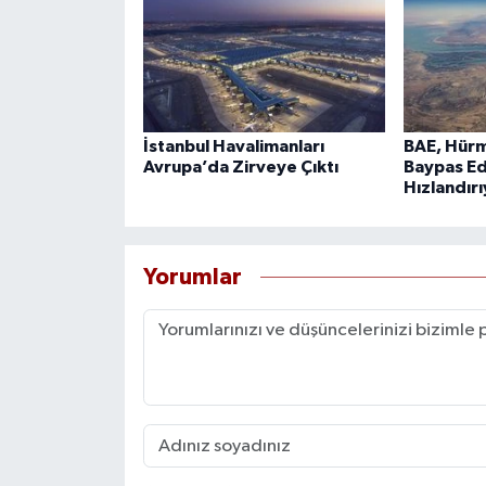
İstanbul Havalimanları
BAE, Hürm
Avrupa’da Zirveye Çıktı
Baypas Ed
Hızlandır
Yorumlar