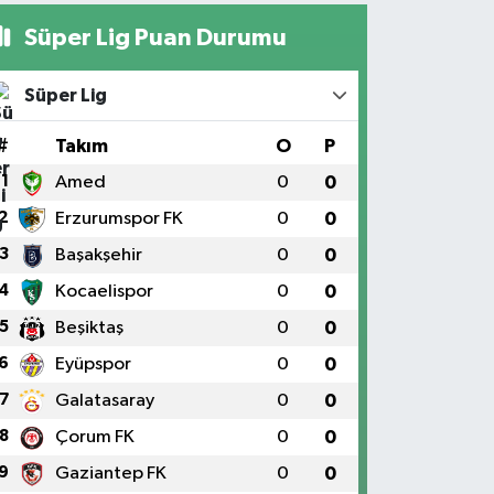
Süper Lig Puan Durumu
Süper Lig
#
Takım
O
P
1
Amed
0
0
2
Erzurumspor FK
0
0
3
Başakşehir
0
0
4
Kocaelispor
0
0
5
Beşiktaş
0
0
6
Eyüpspor
0
0
7
Galatasaray
0
0
8
Çorum FK
0
0
9
Gaziantep FK
0
0