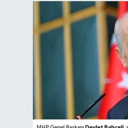
MHP Genel Başkanı
Devlet Bahçeli
,