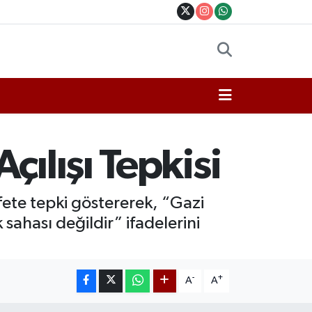
ılışı Tepkisi
ete tepki göstererek, “Gazi
 sahası değildir” ifadelerini
-
+
A
A