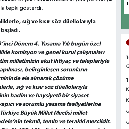
1
yla tepki gösterdi.
iklerle, sığ ve kısır söz düellolarıyla
 başladı.
28’inci Dönem 4. Yasama Yılı bugün özel
ikle komisyon ve genel kurul çalışmaları
1
m milletimizin akut ihtiyaç ve talepleriyle
G
yapılması, belirginleşen sorunların
mininde ele alınarak çözüme
1
erle, sığ ve kısır söz düellolarıyla
K
inin hadim ve haysiyetli bir siyaset
K
yapıcı ve sorumlu yasama faaliyetlerine
G
ürkiye Büyük Millet Meclisi millet
adele’nin tekmil, temin ve terakki merciidir.
G