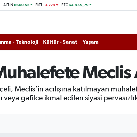
6660.55
13.779
64.959,79
ALTIN
BİST
BTC
nma - Teknoloji
Kültür - Sanat
Yaşam
uhalefete Meclis Aç
li, Meclis’in açılışına katılmayan muhalef
 veya gafilce ikmal edilen siyasi pervasızlık