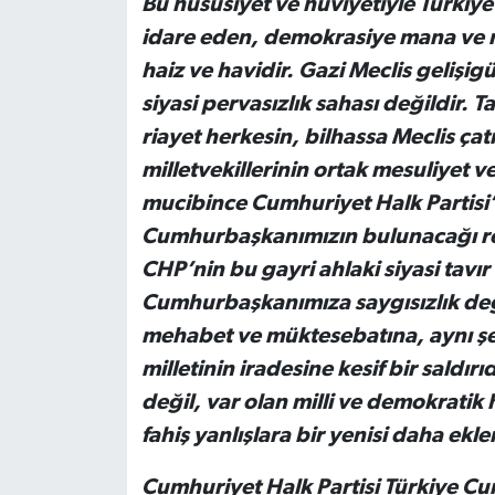
Bu hususiyet ve hüviyetiyle Türkiye
idare eden, demokrasiye mana ve r
haiz ve havidir. Gazi Meclis gelişig
siyasi pervasızlık sahası değildir. T
riayet herkesin, bilhassa Meclis ça
milletvekillerinin ortak mesuliyet v
mucibince Cumhuriyet Halk Partisi
Cumhurbaşkanımızın bulunacağı re
CHP’nin bu gayri ahlaki siyasi tavır 
Cumhurbaşkanımıza saygısızlık değil
mehabet ve müktesebatına, aynı şek
milletinin iradesine kesif bir saldı
değil, var olan milli ve demokratik
fahiş yanlışlara bir yenisi daha ekle
Cumhuriyet Halk Partisi Türkiye Cu