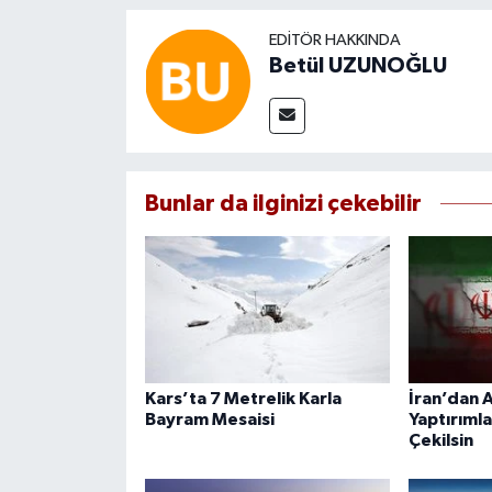
EDITÖR HAKKINDA
Betül UZUNOĞLU
Bunlar da ilginizi çekebilir
Kars’ta 7 Metrelik Karla
İran’dan A
Bayram Mesaisi
Yaptırımla
Çekilsin