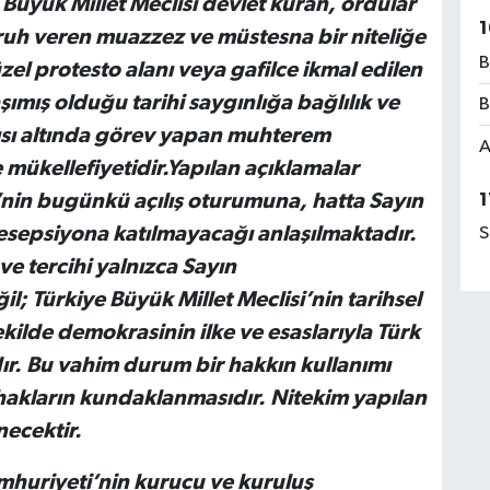
 Büyük Millet Meclisi devlet kuran, ordular
1
uh veren muazzez ve müstesna bir niteliğe
B
üzel protesto alanı veya gafilce ikmal edilen
aşımış olduğu tarihi saygınlığa bağlılık ve
B
tısı altında görev yapan muhterem
A
e mükellefiyetidir.Yapılan açıklamalar
1
’nin bugünkü açılış oturumuna, hatta Sayın
sepsiyona katılmayacağı anlaşılmaktadır.
S
ve tercihi yalnızca Sayın
; Türkiye Büyük Millet Meclisi’nin tarihsel
ilde demokrasinin ilke ve esaslarıyla Türk
rıdır. Bu vahim durum bir hakkın kullanımı
 hakların kundaklanmasıdır. Nitekim yapılan
necektir.
mhuriyeti’nin kurucu ve kuruluş