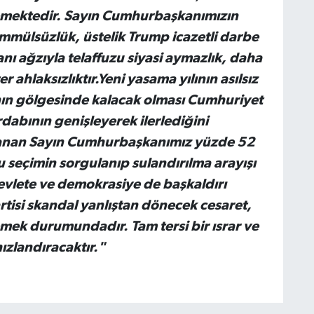
emektedir. Sayın Cumhurbaşkanımızın
ülsüzlük, üstelik Trump icazetli darbe
nı ağzıyla telaffuzu siyasi aymazlık, daha
r ahlaksızlıktır.Yeni yasama yılının asılsız
nın gölgesinde kalacak olması Cumhuriyet
rdabının genişleyerek ilerlediğini
lanan Sayın Cumhurbaşkanımız yüzde 52
u seçimin sorgulanıp sulandırılma arayışı
evlete ve demokrasiye de başkaldırı
tisi skandal yanlıştan dönecek cesaret,
emek durumundadır. Tam tersi bir ısrar ve
ızlandıracaktır."