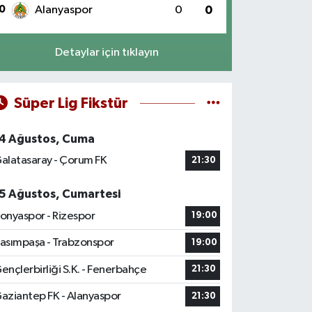
0
Alanyaspor
0
0
Detaylar için tıklayın
Süper Lig Fikstür
4 Ağustos, Cuma
alatasaray - Çorum FK
21:30
5 Ağustos, Cumartesi
onyaspor - Rizespor
19:00
asımpaşa - Trabzonspor
19:00
ençlerbirliği S.K. - Fenerbahçe
21:30
aziantep FK - Alanyaspor
21:30