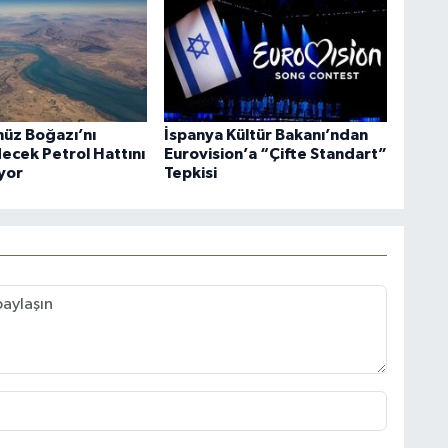
üz Boğazı’nı
İspanya Kültür Bakanı’ndan
ecek Petrol Hattını
Eurovision’a “Çifte Standart”
ıyor
Tepkisi