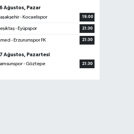
6 Ağustos, Pazar
aşakşehir - Kocaelispor
19:00
eşiktaş - Eyüpspor
21:30
med - Erzurumspor FK
21:30
7 Ağustos, Pazartesi
amsunspor - Göztepe
21:30