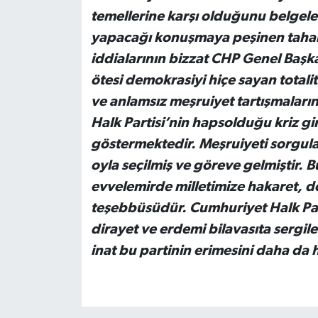
temellerine karşı olduğunu belgel
yapacağı konuşmaya peşinen tahamm
iddialarının bizzat CHP Genel Başka
ötesi demokrasiyi hiçe sayan totalite
ve anlamsız meşruiyet tartışmaları
Halk Partisi’nin hapsolduğu kriz gi
göstermektedir. Meşruiyeti sorgu
oyla seçilmiş ve göreve gelmiştir. B
evvelemirde milletimize hakaret, d
teşebbüsüdür. Cumhuriyet Halk Par
dirayet ve erdemi bilavasıta sergil
inat bu partinin erimesini daha da h