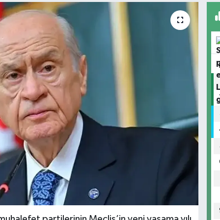
 muhalefet partilerinin Meclis’in yeni yasama yılı