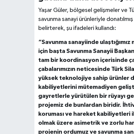
Yaşar Güler, bölgesel gelişmeler ve Tür
savunma sanayi ürünleriyle donatılmış 
belirterek, şu ifadeleri kullandı:
“Savunma sanayiinde ulaştığımız 
için başta Savunma Sanayii Başkan
tam bir koordinasyon içerisinde ça
çabalarımızın neticesinde Türk Sil
yüksek teknolojiye sahip ürünler 
kabiliyetlerini mütemadiyen geliş
gayretlerle yürütülen bir rüyayı ge
projemiz de bunlardan biridir. İhti
koruması ve hareket kabiliyetleri 
olmak üzere asimetrik ve zorlu ha
projenin ordumuz ve savunma sana