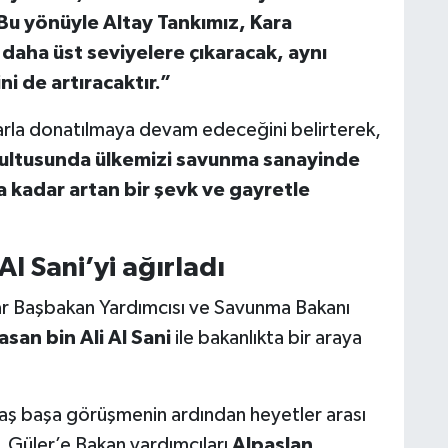
Bu yönüyle Altay Tankımız, Kara
aha üst seviyelere çıkaracak, aynı
i de artıracaktır.”
rla donatılmaya devam edeceğini belirterek,
ğrultusunda ülkemizi savunma sanayinde
a kadar artan bir şevk ve gayretle
Al Sani’yi ağırladı
tar Başbakan Yardımcısı ve Savunma Bakanı
an bin Ali Al Sani
ile bakanlıkta bir araya
baş başa görüşmenin ardından heyetler arası
 Güler’e Bakan yardımcıları
Alpaslan