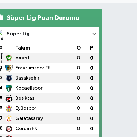
Süper Lig Puan Durumu
Süper Lig
#
Takım
O
P
1
Amed
0
0
2
Erzurumspor FK
0
0
3
Başakşehir
0
0
4
Kocaelispor
0
0
5
Beşiktaş
0
0
6
Eyüpspor
0
0
7
Galatasaray
0
0
8
Çorum FK
0
0