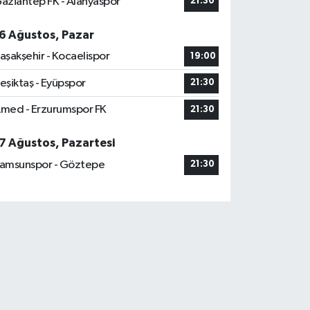
aziantep FK - Alanyaspor
21:30
6 Ağustos, Pazar
aşakşehir - Kocaelispor
19:00
eşiktaş - Eyüpspor
21:30
med - Erzurumspor FK
21:30
7 Ağustos, Pazartesi
amsunspor - Göztepe
21:30