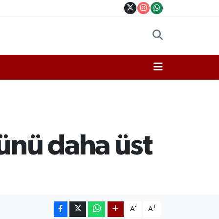
ünü daha üst
-
+
A
A