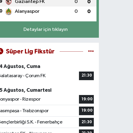
9
Gaziantep FK
0
0
0
Alanyaspor
0
0
Detaylar için tıklayın
Süper Lig Fikstür
4 Ağustos, Cuma
alatasaray - Çorum FK
21:30
5 Ağustos, Cumartesi
onyaspor - Rizespor
19:00
asımpaşa - Trabzonspor
19:00
ençlerbirliği S.K. - Fenerbahçe
21:30