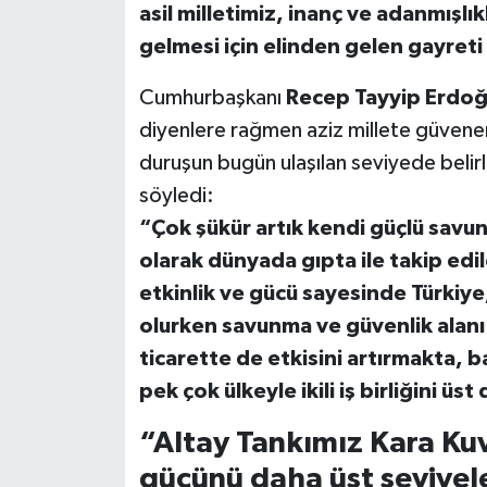
asil milletimiz, inanç ve adanmışlı
gelmesi için elinden gelen gayreti
Cumhurbaşkanı
Recep Tayyip Erdo
diyenlere rağmen aziz millete güvener
duruşun bugün ulaşılan seviyede belirl
söyledi:
“Çok şükür artık kendi güçlü savun
olarak dünyada gıpta ile takip ed
etkinlik ve gücü sayesinde Türkiy
olurken savunma ve güvenlik alanı
ticarette de etkisini artırmakta, 
pek çok ülkeyle ikili iş birliğini ü
“Altay Tankımız Kara Ku
gücünü daha üst seviyel