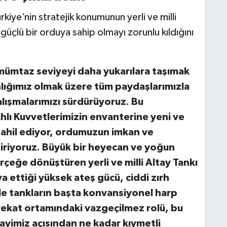
kiye’nin stratejik konumunun yerli ve milli
güçlü bir orduya sahip olmayı zorunlu kıldığını
mümtaz seviyeyi daha yukarılara taşımak
lığımız olmak üzere tüm paydaşlarımızla
lışmalarımızı sürdürüyoruz. Bu
ahlı Kuvvetlerimizin envanterine yeni ve
dahil ediyor, ordumuzun imkan ve
tiriyoruz. Büyük bir heyecan ve yoğun
rçeğe dönüştüren yerli ve milli Altay Tankı
va ettiği yüksek ateş gücü, ciddi zırh
ile tankların başta konvansiyonel harp
rekat ortamındaki vazgeçilmez rolü, bu
yimiz açısından ne kadar kıymetli