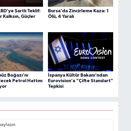
BD’ye Şartlı Teklif:
Bursa’da Zincirleme Kaza: 1
r Kalksın, Güçler
Ölü, 4 Yaralı
üz Boğazı’nı
İspanya Kültür Bakanı’ndan
ecek Petrol Hattını
Eurovision’a “Çifte Standart”
ıyor
Tepkisi