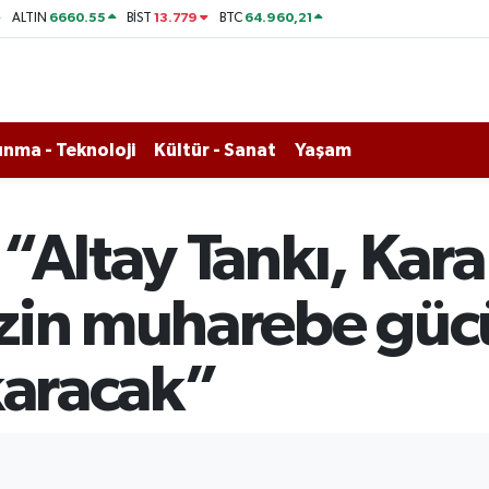
6660.55
13.779
64.960,21
ALTIN
BİST
BTC
nma - Teknoloji
Kültür - Sanat
Yaşam
“Altay Tankı, Kara
zin muharebe güc
karacak”