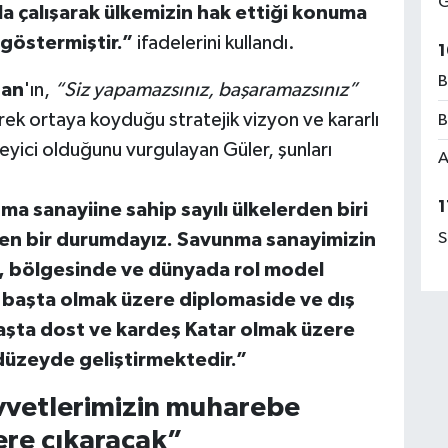
G
kla çalışarak ülkemizin hak ettiği konuma
 göstermiştir.”
ifadelerini kullandı.
1
B
ğan
'ın,
“Siz yapamazsınız, başaramazsınız”
ek ortaya koyduğu stratejik vizyon ve kararlı
B
eyici olduğunu vurgulayan Güler, şunları
A
1
ma sanayiine sahip sayılı ülkelerden biri
S
ilen bir durumdayız. Savunma sanayimizin
e, bölgesinde ve dünyada rol model
 başta olmak üzere diplomaside ve dış
başta dost ve kardeş Katar olmak üzere
st düzeyde geliştirmektedir.”
vvetlerimizin muharebe
ere çıkaracak”