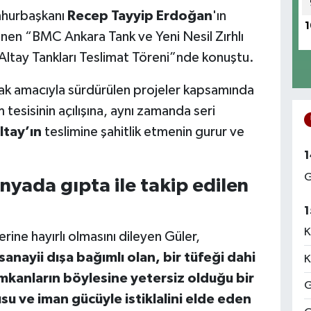
mhurbaşkanı
Recep Tayyip Erdoğan
'ın
1
nen “BMC Ankara Tank ve Yeni Nesil Zırhlı
ni Altay Tankları Teslimat Töreni”nde konuştu.
ak amacıyla sürdürülen projeler kapsamında
im tesisinin açılışına, aynı zamanda seri
ltay’ın
teslimine şahitlik etmenin gurur ve
1
G
yada gıpta ile takip edilen
1
K
erine hayırlı olmasını dileyen Güler,
sanayii dışa bağımlı olan, bir tüfeği dahi
K
İmkanların böylesine yetersiz olduğu bir
G
u ve iman gücüyle istiklalini elde eden