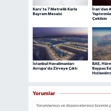
Kars’ta 7 Metrelik Karla
İran’dan A
Bayram Mesaisi
Yaptırımla
Çekilsin
İstanbul Havalimanları
BAE, Hürm
Avrupa’da Zirveye Çıktı
Baypas Ed
Hızlandır
Yorumlar