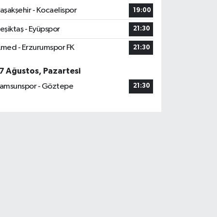
aşakşehir - Kocaelispor
19:00
eşiktaş - Eyüpspor
21:30
med - Erzurumspor FK
21:30
7 Ağustos, Pazartesi
amsunspor - Göztepe
21:30