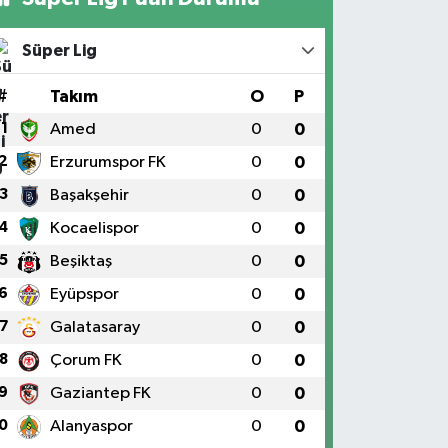
Süper Lig
#
Takım
O
P
1
Amed
0
0
2
Erzurumspor FK
0
0
3
Başakşehir
0
0
4
Kocaelispor
0
0
5
Beşiktaş
0
0
6
Eyüpspor
0
0
7
Galatasaray
0
0
8
Çorum FK
0
0
9
Gaziantep FK
0
0
0
Alanyaspor
0
0