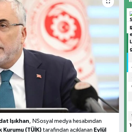
dat Işıkhan
, NSosyal medya hesabından
1
ik Kurumu (TÜİK)
tarafından açıklanan
Eylül