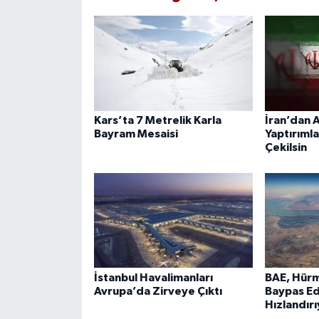
Kars’ta 7 Metrelik Karla
İran’dan A
Bayram Mesaisi
Yaptırımla
Çekilsin
İstanbul Havalimanları
BAE, Hürm
Avrupa’da Zirveye Çıktı
Baypas Ed
Hızlandır