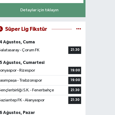
Detaylar için tıklayın
Süper Lig Fikstür
4 Ağustos, Cuma
alatasaray - Çorum FK
21:30
5 Ağustos, Cumartesi
onyaspor - Rizespor
19:00
asımpaşa - Trabzonspor
19:00
ençlerbirliği S.K. - Fenerbahçe
21:30
aziantep FK - Alanyaspor
21:30
6 Ağustos, Pazar