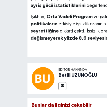
ayı iş gücü istatistiklerini
değerlend
Işıkhan,
Orta Vadeli Program
ve
çal
politikaların
etkisiyle işsizlik oranının
seyrettiğine
dikkati çekti. İşsizlik or
değişmeyerek yüzde 8,6 seviyesin
EDITÖR HAKKINDA
Betül UZUNOĞLU
Bunlar da ilginizi çekebilir