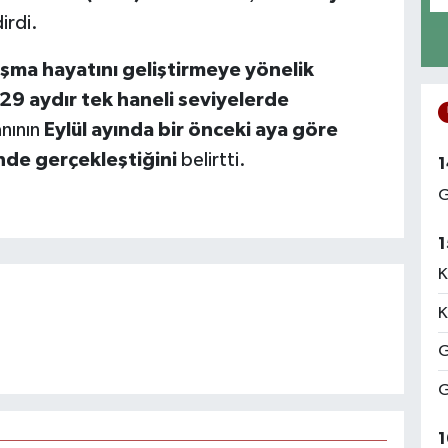
irdi.
ışma hayatını geliştirmeye yönelik
29 aydır tek haneli seviyelerde
anının
Eylül ayında bir önceki aya göre
de gerçekleştiğini
belirtti.
1
G
1
K
K
G
G
1