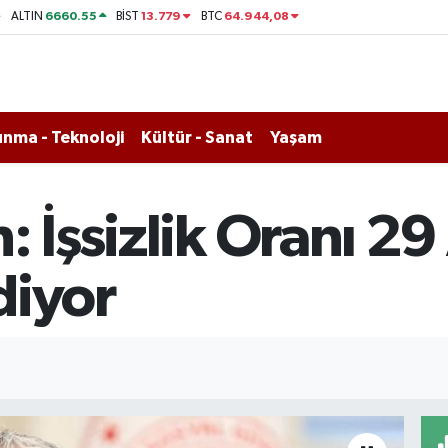
6660.55
13.779
64.944,08
ALTIN
BİST
BTC
nma - Teknoloji
Kültür - Sanat
Yaşam
: İşsizlik Oranı 29
diyor