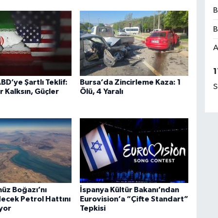
B
B
A
1
BD’ye Şartlı Teklif:
Bursa’da Zincirleme Kaza: 1
S
r Kalksın, Güçler
Ölü, 4 Yaralı
üz Boğazı’nı
İspanya Kültür Bakanı’ndan
ecek Petrol Hattını
Eurovision’a “Çifte Standart”
ıyor
Tepkisi