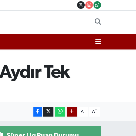
 Aydır Tek
-
+
A
A
Süper Lig Puan Durumu