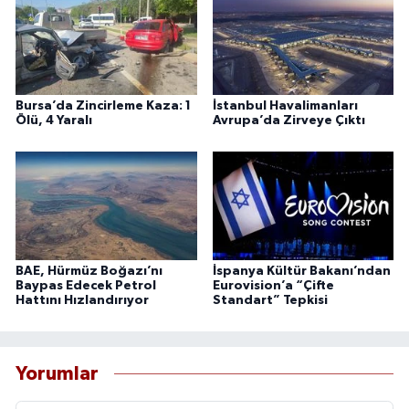
Bursa’da Zincirleme Kaza: 1
İstanbul Havalimanları
Ölü, 4 Yaralı
Avrupa’da Zirveye Çıktı
BAE, Hürmüz Boğazı’nı
İspanya Kültür Bakanı’ndan
Baypas Edecek Petrol
Eurovision’a “Çifte
Hattını Hızlandırıyor
Standart” Tepkisi
Yorumlar