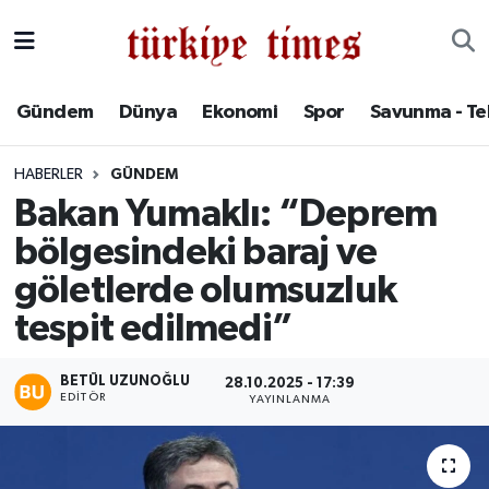
Gündem
Hava Durumu
Gündem
Dünya
Ekonomi
Spor
Savunma - Te
Dünya
Trafik Durumu
HABERLER
GÜNDEM
Ekonomi
Süper Lig Puan Durumu ve Fikstür
Bakan Yumaklı: “Deprem
bölgesindeki baraj ve
Spor
Tüm Manşetler
göletlerde olumsuzluk
Savunma - Teknoloji
Son Dakika Haberleri
tespit edilmedi”
Kültür - Sanat
Haber Arşivi
BETÜL UZUNOĞLU
28.10.2025 - 17:39
EDITÖR
YAYINLANMA
Yaşam