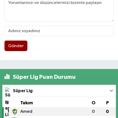
Gönder
Süper Lig Puan Durumu
Süper Lig
#
Takım
O
P
1
Amed
0
0