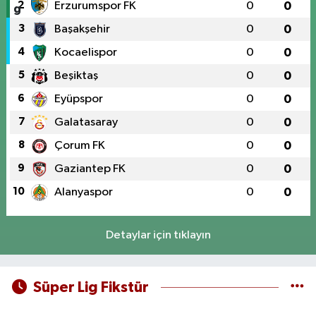
2
Erzurumspor FK
0
0
3
Başakşehir
0
0
4
Kocaelispor
0
0
5
Beşiktaş
0
0
6
Eyüpspor
0
0
7
Galatasaray
0
0
8
Çorum FK
0
0
9
Gaziantep FK
0
0
10
Alanyaspor
0
0
Detaylar için tıklayın
Süper Lig Fikstür