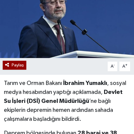
Paylaş
-
+
A
A
Tarım ve Orman Bakanı
İbrahim Yumaklı
, sosyal
medya hesabından yaptığı açıklamada,
Devlet
Su İşleri (DSİ) Genel Müdürlüğü
’ne bağlı
ekiplerin depremin hemen ardından sahada
çalışmalara başladığını bildirdi.
Deprem bölgesinde bulunan
28 baraj ve 38