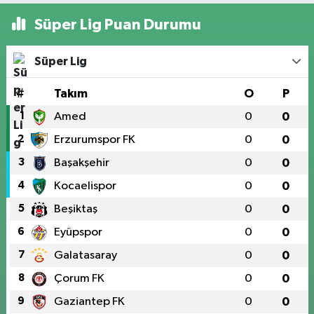
Süper Lig Puan Durumu
Süper Lig
#
Takım
O
P
1
Amed
0
0
2
Erzurumspor FK
0
0
3
Başakşehir
0
0
4
Kocaelispor
0
0
5
Beşiktaş
0
0
6
Eyüpspor
0
0
7
Galatasaray
0
0
8
Çorum FK
0
0
9
Gaziantep FK
0
0