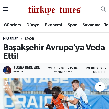
Gündem
Hava Durumu
Gündem
Dünya
Ekonomi
Spor
Savunma - Te
Dünya
Trafik Durumu
HABERLER
SPOR
Ekonomi
Süper Lig Puan Durumu ve Fikstür
Başakşehir Avrupa’ya Veda
Etti!
Spor
Tüm Manşetler
Savunma - Teknoloji
Son Dakika Haberleri
BUĞRA EREN ŞEN
29.08.2025 - 15:06
29.08.2025 - 1
EDITÖR
YAYINLANMA
GÜNCELLEM
Kültür - Sanat
Haber Arşivi
Yaşam