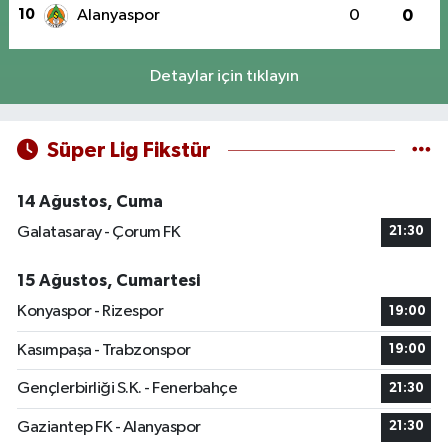
10
Alanyaspor
0
0
Detaylar için tıklayın
Süper Lig Fikstür
14 Ağustos, Cuma
Galatasaray - Çorum FK
21:30
15 Ağustos, Cumartesi
Konyaspor - Rizespor
19:00
Kasımpaşa - Trabzonspor
19:00
Gençlerbirliği S.K. - Fenerbahçe
21:30
Gaziantep FK - Alanyaspor
21:30