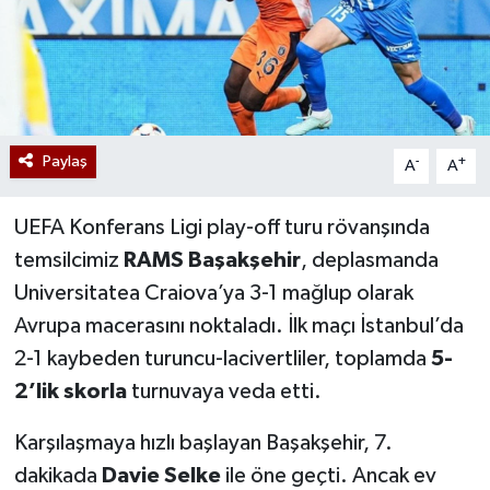
Paylaş
-
+
A
A
UEFA Konferans Ligi play-off turu rövanşında
temsilcimiz
RAMS Başakşehir
, deplasmanda
Universitatea Craiova’ya 3-1 mağlup olarak
Avrupa macerasını noktaladı. İlk maçı İstanbul’da
2-1 kaybeden turuncu-lacivertliler, toplamda
5-
2’lik skorla
turnuvaya veda etti.
Karşılaşmaya hızlı başlayan Başakşehir, 7.
dakikada
Davie Selke
ile öne geçti. Ancak ev