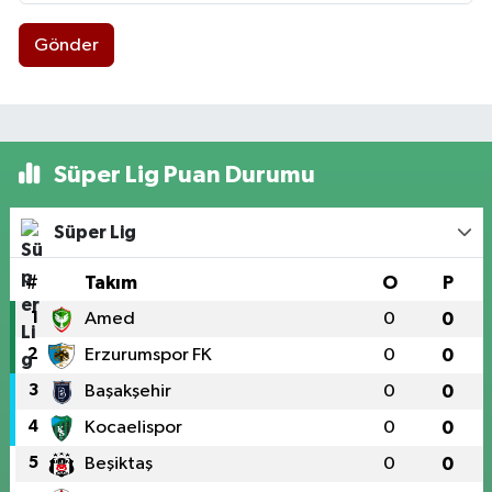
Gönder
Süper Lig Puan Durumu
Süper Lig
#
Takım
O
P
1
Amed
0
0
2
Erzurumspor FK
0
0
3
Başakşehir
0
0
4
Kocaelispor
0
0
5
Beşiktaş
0
0