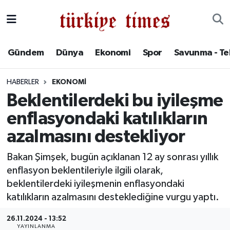
Gündem
Hava Durumu
Gündem
Dünya
Ekonomi
Spor
Savunma - Te
Dünya
Trafik Durumu
HABERLER
EKONOMI
Ekonomi
Süper Lig Puan Durumu ve Fikstür
Beklentilerdeki bu iyileşme
enflasyondaki katılıkların
Spor
Tüm Manşetler
azalmasını destekliyor
Savunma - Teknoloji
Son Dakika Haberleri
Bakan Şimşek, bugün açıklanan 12 ay sonrası yıllık
enflasyon beklentileriyle ilgili olarak,
Kültür - Sanat
Haber Arşivi
beklentilerdeki iyileşmenin enflasyondaki
Yaşam
katılıkların azalmasını desteklediğine vurgu yaptı.
26.11.2024 - 13:52
YAYINLANMA