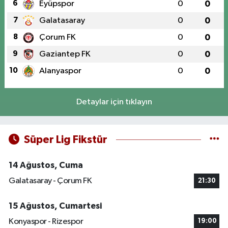
6
Eyüpspor
0
0
7
Galatasaray
0
0
8
Çorum FK
0
0
9
Gaziantep FK
0
0
10
Alanyaspor
0
0
Detaylar için tıklayın
Süper Lig Fikstür
14 Ağustos, Cuma
Galatasaray - Çorum FK
21:30
15 Ağustos, Cumartesi
Konyaspor - Rizespor
19:00