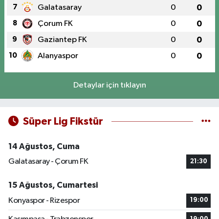
7
Galatasaray
0
0
8
Çorum FK
0
0
9
Gaziantep FK
0
0
10
Alanyaspor
0
0
Detaylar için tıklayın
Süper Lig Fikstür
14 Ağustos, Cuma
Galatasaray - Çorum FK
21:30
15 Ağustos, Cumartesi
Konyaspor - Rizespor
19:00