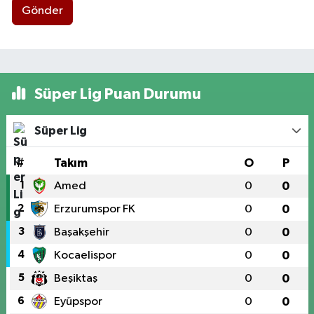
Gönder
Süper Lig Puan Durumu
Süper Lig
#
Takım
O
P
1
Amed
0
0
2
Erzurumspor FK
0
0
3
Başakşehir
0
0
4
Kocaelispor
0
0
5
Beşiktaş
0
0
6
Eyüpspor
0
0