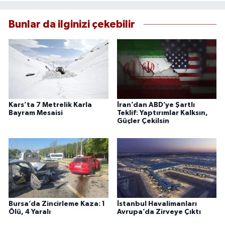
Bunlar da ilginizi çekebilir
Kars’ta 7 Metrelik Karla
İran’dan ABD’ye Şartlı
Bayram Mesaisi
Teklif: Yaptırımlar Kalksın,
Güçler Çekilsin
Bursa’da Zincirleme Kaza: 1
İstanbul Havalimanları
Ölü, 4 Yaralı
Avrupa’da Zirveye Çıktı