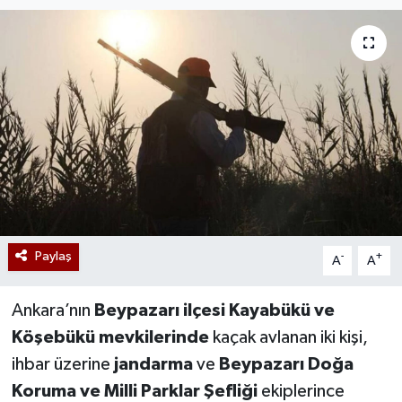
Paylaş
-
+
A
A
Ankara’nın
Beypazarı ilçesi Kayabükü ve
Köşebükü mevkilerinde
kaçak avlanan iki kişi,
ihbar üzerine
jandarma
ve
Beypazarı Doğa
Koruma ve Milli Parklar Şefliği
ekiplerince