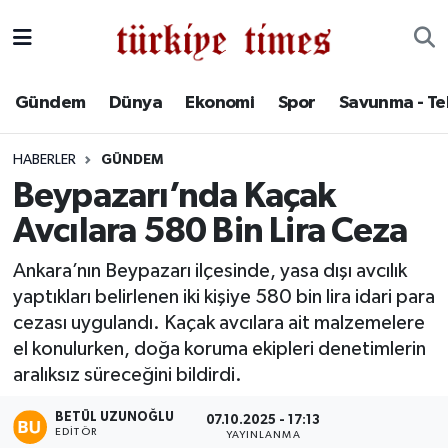
Gündem
Hava Durumu
Gündem
Dünya
Ekonomi
Spor
Savunma - Te
Dünya
Trafik Durumu
HABERLER
GÜNDEM
Ekonomi
Süper Lig Puan Durumu ve Fikstür
Beypazarı’nda Kaçak
Avcılara 580 Bin Lira Ceza
Spor
Tüm Manşetler
Ankara’nın Beypazarı ilçesinde, yasa dışı avcılık
Savunma - Teknoloji
Son Dakika Haberleri
yaptıkları belirlenen iki kişiye 580 bin lira idari para
cezası uygulandı. Kaçak avcılara ait malzemelere
Kültür - Sanat
Haber Arşivi
el konulurken, doğa koruma ekipleri denetimlerin
aralıksız süreceğini bildirdi.
Yaşam
BETÜL UZUNOĞLU
07.10.2025 - 17:13
EDITÖR
YAYINLANMA