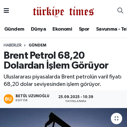
Gündem
Hava Durumu
Gündem
Dünya
Ekonomi
Spor
Savunma - Te
Dünya
Trafik Durumu
HABERLER
GÜNDEM
Ekonomi
Süper Lig Puan Durumu ve Fikstür
Brent Petrol 68,20
Dolardan İşlem Görüyor
Spor
Tüm Manşetler
Uluslararası piyasalarda Brent petrolün varil fiyatı
Savunma - Teknoloji
Son Dakika Haberleri
68,20 dolar seviyesinden işlem görüyor.
Kültür - Sanat
Haber Arşivi
BETÜL UZUNOĞLU
25.09.2025 - 10:39
EDITÖR
YAYINLANMA
Yaşam