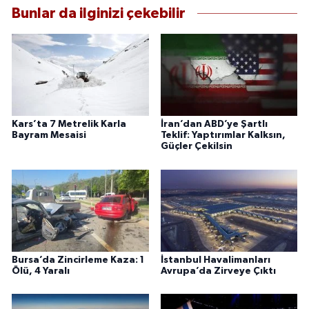
Bunlar da ilginizi çekebilir
Kars’ta 7 Metrelik Karla
İran’dan ABD’ye Şartlı
Bayram Mesaisi
Teklif: Yaptırımlar Kalksın,
Güçler Çekilsin
Bursa’da Zincirleme Kaza: 1
İstanbul Havalimanları
Ölü, 4 Yaralı
Avrupa’da Zirveye Çıktı