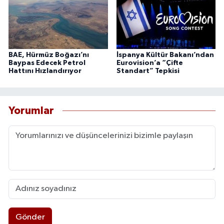
BAE, Hürmüz Boğazı’nı
İspanya Kültür Bakanı’ndan
Baypas Edecek Petrol
Eurovision’a “Çifte
Hattını Hızlandırıyor
Standart” Tepkisi
Yorumlar
Gönder