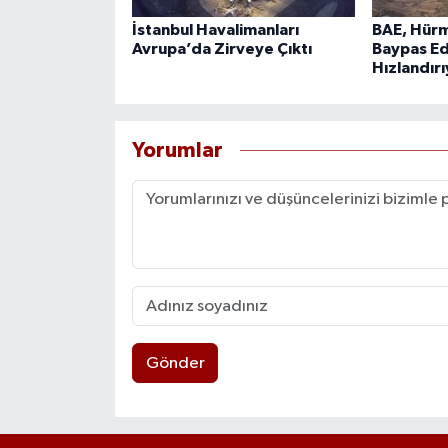
İstanbul Havalimanları
BAE, Hürm
Avrupa’da Zirveye Çıktı
Baypas Ed
Hızlandır
Yorumlar
Gönder