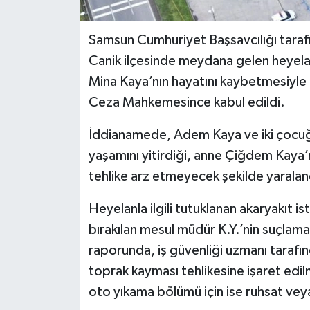
Samsun Cumhuriyet Başsavcılığı tara
Canik ilçesinde meydana gelen heyela
Mina Kaya’nın hayatını kaybetmesiyle i
Ceza Mahkemesince kabul edildi.
İddianamede, Adem Kaya ve iki çocuğu
yaşamını yitirdiği, anne Çiğdem Kaya’n
tehlike arz etmeyecek şekilde yaralandı
Heyelanla ilgili tutuklanan akaryakıt i
bırakılan mesul müdür K.Y.’nin suçlamala
raporunda, iş güvenliği uzmanı tarafın
toprak kayması tehlikesine işaret edi
oto yıkama bölümü için ise ruhsat veya