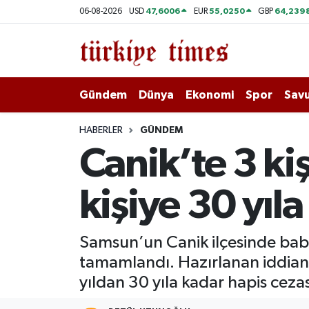
47,6006
55,0250
64,239
06-08-2026
USD
EUR
GBP
Gündem
Hava Durumu
Dünya
Trafik Durumu
Gündem
Dünya
Ekonomi
Spor
Savu
Ekonomi
Süper Lig Puan Durumu ve Fikstür
HABERLER
GÜNDEM
Canik’te 3 kiş
Spor
Tüm Manşetler
kişiye 30 yıla
Savunma - Teknoloji
Son Dakika Haberleri
Kültür - Sanat
Haber Arşivi
Samsun’un Canik ilçesinde baba 
tamamlandı. Hazırlanan iddian
Yaşam
yıldan 30 yıla kadar hapis cezas