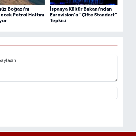
üz Boğazı’nı
İspanya Kültür Bakanı’ndan
ecek Petrol Hattını
Eurovision’a “Çifte Standart”
ıyor
Tepkisi