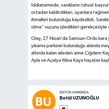
İddianamede, sanıkların ruhsat başv
ortadan kaldırdıkları, uyarılara rağmen
ihmalleri bulunduğu kaydedildi. Sanık
olma” suçunu işledikleri gerekçesiyle 4
Olay, 27 Nisan’da Samsun-Ordu kara yo
yıkama parkının bulunduğu alanda meyd
altında kalan aileden anne Çiğdem Kay
Ayla ve Açelya Mina Kaya hayatını kay
EDITÖR HAKKINDA
Betül UZUNOĞLU