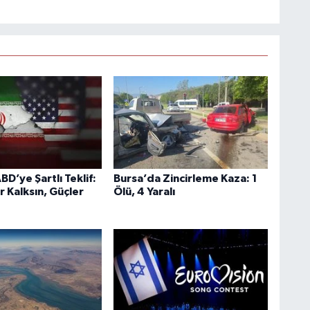
BD’ye Şartlı Teklif:
Bursa’da Zincirleme Kaza: 1
r Kalksın, Güçler
Ölü, 4 Yaralı