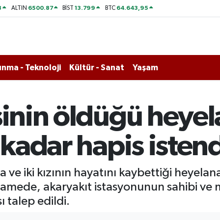
8
6500.87
13.799
64.643,95
ALTIN
BİST
BTC
nma - Teknoloji
Kültür - Sanat
Yaşam
inin öldüğü heyelan
 kadar hapis isten
ve iki kızının hayatını kaybettiği heyelana
amede, akaryakıt istasyonunun sahibi ve
ı talep edildi.