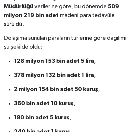
Müdürlüğü
verilerine göre, bu dönemde
509
milyon 219 bin adet
madeni para tedavüle
sürüldü.
Dolaşıma sunulan paraların türlerine göre dağılımı
şu şekilde oldu:
128 milyon 153 bin adet 5 lira
,
378 milyon 132 bin adet 1 lira
,
2 milyon 154 bin adet 50 kuruş
,
360 bin adet 10 kuruş
,
180 bin adet 5 kuruş
,
240 bin adet 1 kuruş.