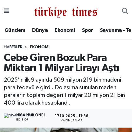
Gündem
Hava Durumu
Gündem
Dünya
Ekonomi
Spor
Savunma - Te
Dünya
Trafik Durumu
HABERLER
EKONOMI
Ekonomi
Süper Lig Puan Durumu ve Fikstür
Cebe Giren Bozuk Para
Miktarı 1 Milyar Lirayı Aştı
Spor
Tüm Manşetler
2025’in ilk 9 ayında 509 milyon 219 bin madeni
Savunma - Teknoloji
Son Dakika Haberleri
para tedavüle girdi. Dolaşıma sunulan madeni
paraların toplam değeri 1 milyar 20 milyon 21 bin
Kültür - Sanat
Haber Arşivi
400 lira olarak hesaplandı.
Yaşam
NISA NUR ÖNEL
17.10.2025 - 11:36
EDITÖR
YAYINLANMA