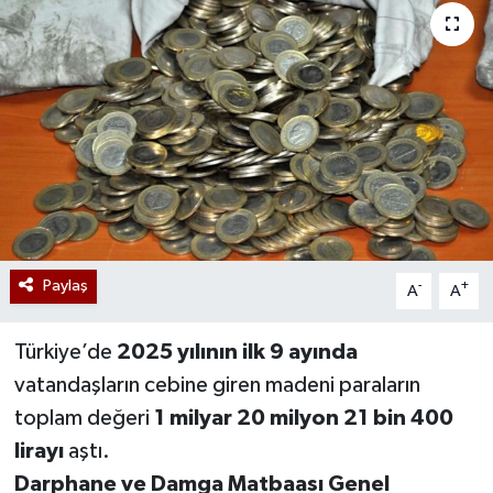
Paylaş
-
+
A
A
Türkiye’de
2025 yılının ilk 9 ayında
vatandaşların cebine giren madeni paraların
toplam değeri
1 milyar 20 milyon 21 bin 400
lirayı
aştı.
Darphane ve Damga Matbaası Genel