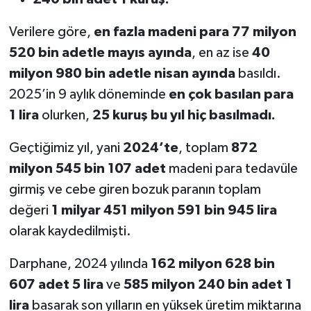
Verilere göre,
en fazla madeni para 77 milyon
520 bin adetle mayıs ayında
, en az ise
40
milyon 980 bin adetle nisan ayında
basıldı.
2025’in 9 aylık döneminde
en çok basılan para
1 lira
olurken,
25 kuruş bu yıl hiç basılmadı.
Geçtiğimiz yıl, yani
2024’te
, toplam
872
milyon 545 bin 107 adet
madeni para tedavüle
girmiş ve cebe giren bozuk paranın toplam
değeri
1 milyar 451 milyon 591 bin 945 lira
olarak kaydedilmişti.
Darphane, 2024 yılında
162 milyon 628 bin
607 adet 5 lira
ve
585 milyon 240 bin adet 1
lira
basarak son yılların en yüksek üretim miktarına