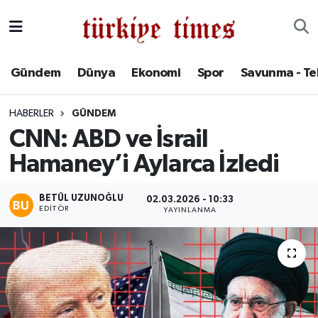
Gündem
Hava Durumu
Gündem
Dünya
Ekonomi
Spor
Savunma - Te
Dünya
Trafik Durumu
HABERLER
GÜNDEM
Ekonomi
Süper Lig Puan Durumu ve Fikstür
CNN: ABD ve İsrail
Hamaney’i Aylarca İzledi
Spor
Tüm Manşetler
Savunma - Teknoloji
Son Dakika Haberleri
BETÜL UZUNOĞLU
02.03.2026 - 10:33
EDITÖR
YAYINLANMA
Kültür - Sanat
Haber Arşivi
Yaşam