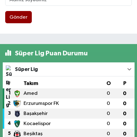
Gönder
Süper Lig Puan Durumu
Süper Lig
#
Takım
O
P
1
Amed
0
0
2
Erzurumspor FK
0
0
3
Başakşehir
0
0
4
Kocaelispor
0
0
5
Beşiktaş
0
0