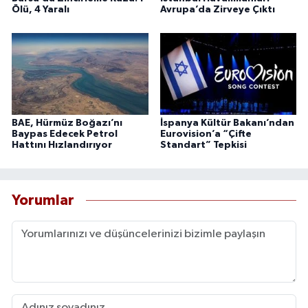
Ölü, 4 Yaralı
Avrupa’da Zirveye Çıktı
BAE, Hürmüz Boğazı’nı
İspanya Kültür Bakanı’ndan
Baypas Edecek Petrol
Eurovision’a “Çifte
Hattını Hızlandırıyor
Standart” Tepkisi
Yorumlar