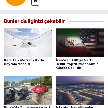
Bunlar da ilginizi çekebilir
Kars’ta 7 Metrelik Karla
İran’dan ABD’ye Şartlı
Bayram Mesaisi
Teklif: Yaptırımlar Kalksın,
Güçler Çekilsin
Bursa’da Zincirleme Kaza: 1
İstanbul Havalimanları