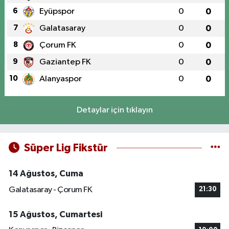
6
Eyüpspor
0
0
7
Galatasaray
0
0
8
Çorum FK
0
0
9
Gaziantep FK
0
0
10
Alanyaspor
0
0
Detaylar için tıklayın
Süper Lig Fikstür
14 Ağustos, Cuma
Galatasaray - Çorum FK
21:30
15 Ağustos, Cumartesi