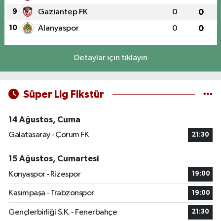
9
Gaziantep FK
0
0
10
Alanyaspor
0
0
Detaylar için tıklayın
Süper Lig Fikstür
14 Ağustos, Cuma
Galatasaray - Çorum FK
21:30
15 Ağustos, Cumartesi
Konyaspor - Rizespor
19:00
Kasımpaşa - Trabzonspor
19:00
Gençlerbirliği S.K. - Fenerbahçe
21:30