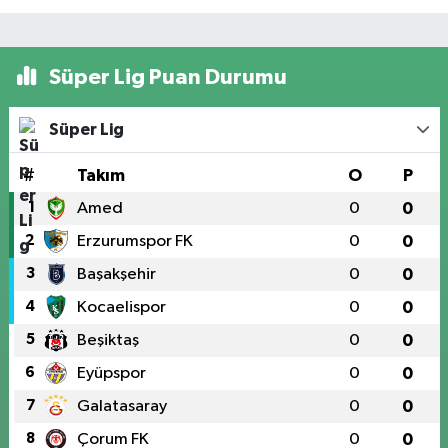
Süper Lig Puan Durumu
Süper Lig
#
Takım
O
P
1
Amed
0
0
2
Erzurumspor FK
0
0
3
Başakşehir
0
0
4
Kocaelispor
0
0
5
Beşiktaş
0
0
6
Eyüpspor
0
0
7
Galatasaray
0
0
8
Çorum FK
0
0