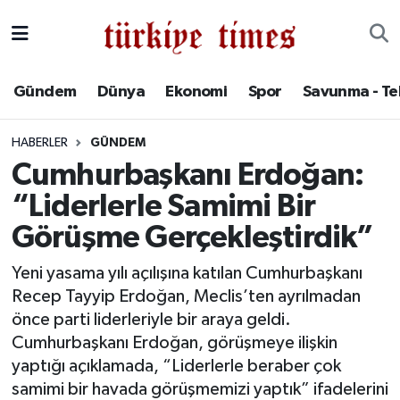
Gündem
Hava Durumu
Gündem
Dünya
Ekonomi
Spor
Savunma - Te
Dünya
Trafik Durumu
HABERLER
GÜNDEM
Ekonomi
Süper Lig Puan Durumu ve Fikstür
Cumhurbaşkanı Erdoğan:
“Liderlerle Samimi Bir
Spor
Tüm Manşetler
Görüşme Gerçekleştirdik”
Savunma - Teknoloji
Son Dakika Haberleri
Yeni yasama yılı açılışına katılan Cumhurbaşkanı
Recep Tayyip Erdoğan, Meclis’ten ayrılmadan
Kültür - Sanat
Haber Arşivi
önce parti liderleriyle bir araya geldi.
Yaşam
Cumhurbaşkanı Erdoğan, görüşmeye ilişkin
yaptığı açıklamada, “Liderlerle beraber çok
samimi bir havada görüşmemizi yaptık” ifadelerini