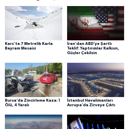
Kars’ta 7 Metrelik Karla
İran’dan ABD’ye Şartlı
Bayram Mesaisi
Teklif: Yaptırımlar Kalksın,
Güçler Çekilsin
Bursa’da Zincirleme Kaza: 1
İstanbul Havalimanları
Ölü, 4 Yaralı
Avrupa’da Zirveye Çıktı