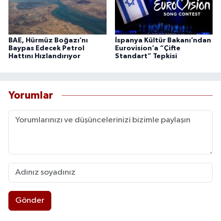
BAE, Hürmüz Boğazı’nı
İspanya Kültür Bakanı’ndan
Baypas Edecek Petrol
Eurovision’a “Çifte
Hattını Hızlandırıyor
Standart” Tepkisi
Yorumlar
Gönder