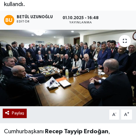
kullandı.
BETÜL UZUNOĞLU
01.10.2025 - 16:48
EDITÖR
YAYINLANMA
Paylaş
-
+
A
A
Cumhurbaşkanı
Recep Tayyip Erdoğan
,