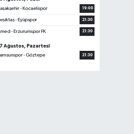
aşakşehir - Kocaelispor
19:00
eşiktaş - Eyüpspor
21:30
med - Erzurumspor FK
21:30
7 Ağustos, Pazartesi
amsunspor - Göztepe
21:30