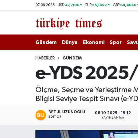
47,7106
55,1652
64,4046
07-08-2026
USD
EUR
GBP
Gündem
Hava Durumu
Dünya
Trafik Durumu
Gündem
Dünya
Ekonomi
Spor
Savu
Ekonomi
Süper Lig Puan Durumu ve Fikstür
HABERLER
GÜNDEM
e-YDS 2025/1
Spor
Tüm Manşetler
Savunma - Teknoloji
Son Dakika Haberleri
Ölçme, Seçme ve Yerleştirme Me
Bilgisi Seviye Tespit Sınavı (e-
Kültür - Sanat
Haber Arşivi
BETÜL UZUNOĞLU
08.10.2025 - 15:12
Yaşam
EDITÖR
YAYINLANMA