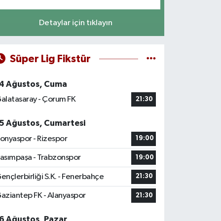
Detaylar için tıklayın
Süper Lig Fikstür
4 Ağustos, Cuma
alatasaray - Çorum FK
21:30
5 Ağustos, Cumartesi
onyaspor - Rizespor
19:00
asımpaşa - Trabzonspor
19:00
ençlerbirliği S.K. - Fenerbahçe
21:30
aziantep FK - Alanyaspor
21:30
6 Ağustos, Pazar