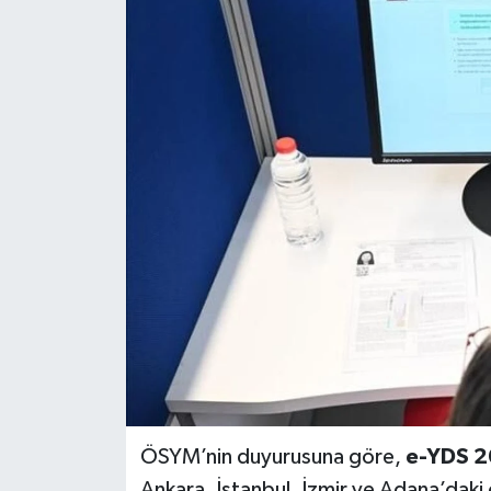
ÖSYM’nin duyurusuna göre,
e-YDS 2
Ankara, İstanbul, İzmir ve Adana’daki