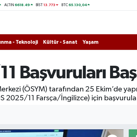
6618.49
13.773
65.130,04
ALTIN
BİST
BTC
nma - Teknoloji
Kültür - Sanat
Yaşam
1 Başvuruları Baş
rkezi (ÖSYM) tarafından 25 Ekim’de yapıl
YDS 2025/11 Farsça/İngilizce) için başvurula