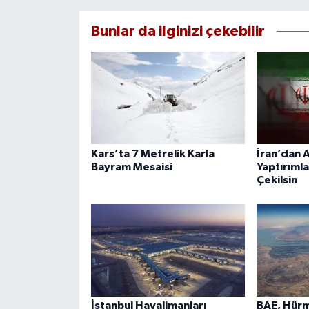
Bunlar da ilginizi çekebilir
Kars’ta 7 Metrelik Karla
İran’dan A
Bayram Mesaisi
Yaptırımla
Çekilsin
İstanbul Havalimanları
BAE, Hürm