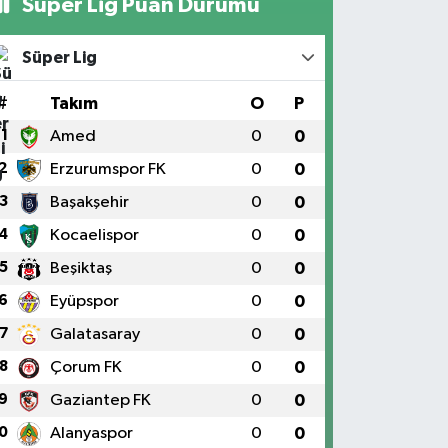
Süper Lig Puan Durumu
Süper Lig
#
Takım
O
P
1
Amed
0
0
2
Erzurumspor FK
0
0
3
Başakşehir
0
0
4
Kocaelispor
0
0
5
Beşiktaş
0
0
6
Eyüpspor
0
0
7
Galatasaray
0
0
8
Çorum FK
0
0
9
Gaziantep FK
0
0
0
Alanyaspor
0
0