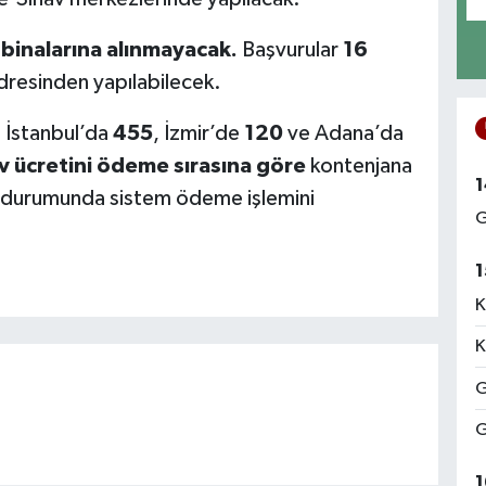
binalarına alınmayacak.
Başvurular
16
resinden yapılabilecek.
, İstanbul’da
455
, İzmir’de
120
ve Adana’da
v ücretini ödeme sırasına göre
kontenjana
1
sı durumunda sistem ödeme işlemini
G
1
K
K
G
G
1