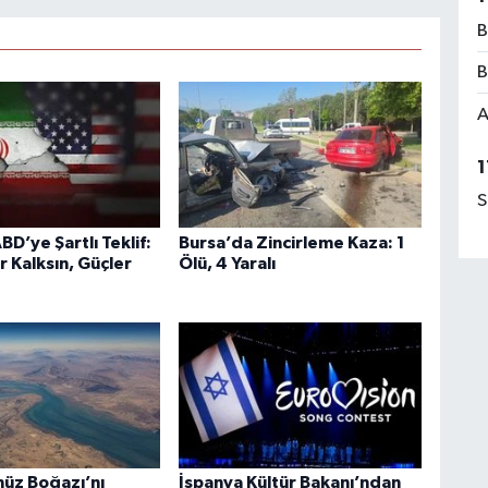
B
B
A
1
S
BD’ye Şartlı Teklif:
Bursa’da Zincirleme Kaza: 1
r Kalksın, Güçler
Ölü, 4 Yaralı
üz Boğazı’nı
İspanya Kültür Bakanı’ndan