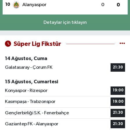
10
Alanyaspor
0
0
Detaylar için tıklayın
Süper Lig Fikstür
14 Ağustos, Cuma
Galatasaray - Çorum FK
21:30
15 Ağustos, Cumartesi
Konyaspor - Rizespor
19:00
Kasımpaşa - Trabzonspor
19:00
Gençlerbirliği S.K. - Fenerbahçe
21:30
Gaziantep FK - Alanyaspor
21:30