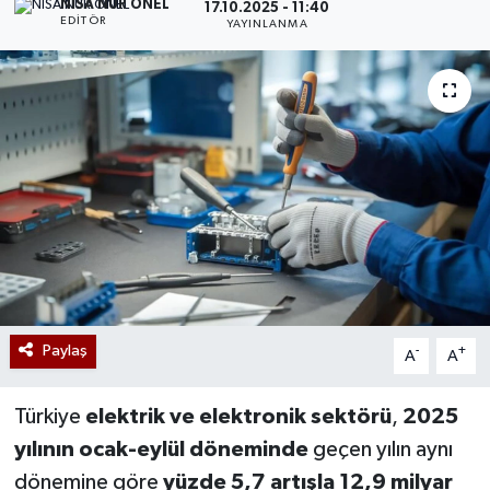
NISA NUR ÖNEL
17.10.2025 - 11:40
EDITÖR
YAYINLANMA
Paylaş
-
+
A
A
Türkiye
elektrik ve elektronik sektörü
,
2025
yılının ocak-eylül döneminde
geçen yılın aynı
dönemine göre
yüzde 5,7 artışla 12,9 milyar