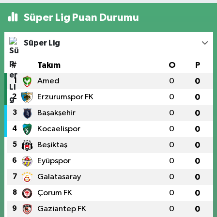
Süper Lig Puan Durumu
Süper Lig
#
Takım
O
P
1
Amed
0
0
2
Erzurumspor FK
0
0
3
Başakşehir
0
0
4
Kocaelispor
0
0
5
Beşiktaş
0
0
6
Eyüpspor
0
0
7
Galatasaray
0
0
8
Çorum FK
0
0
9
Gaziantep FK
0
0