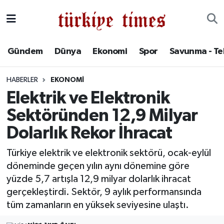
Gündem
Hava Durumu
Gündem
Dünya
Ekonomi
Spor
Savunma - Te
Dünya
Trafik Durumu
HABERLER
EKONOMI
Ekonomi
Süper Lig Puan Durumu ve Fikstür
Elektrik ve Elektronik
Sektöründen 12,9 Milyar
Spor
Tüm Manşetler
Dolarlık Rekor İhracat
Savunma - Teknoloji
Son Dakika Haberleri
Türkiye elektrik ve elektronik sektörü, ocak-eylül
döneminde geçen yılın aynı dönemine göre
Kültür - Sanat
Haber Arşivi
yüzde 5,7 artışla 12,9 milyar dolarlık ihracat
Yaşam
gerçekleştirdi. Sektör, 9 aylık performansında
tüm zamanların en yüksek seviyesine ulaştı.