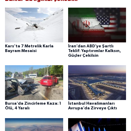
Kars’ta 7 Metrelik Karla
İran’dan ABD’ye Şartlı
Bayram Mesaisi
Teklif: Yaptırımlar Kalksın,
Güçler Çekilsin
Bursa’da Zincirleme Kaza: 1
İstanbul Havalimanları
Ölü, 4 Yaralı
Avrupa’da Zirveye Çıktı