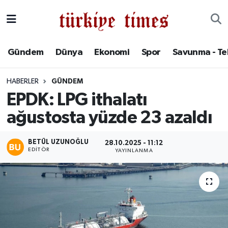
Gündem
Hava Durumu
Gündem
Dünya
Ekonomi
Spor
Savunma - Te
Dünya
Trafik Durumu
HABERLER
GÜNDEM
Ekonomi
Süper Lig Puan Durumu ve Fikstür
EPDK: LPG ithalatı
ağustosta yüzde 23 azaldı
Spor
Tüm Manşetler
Savunma - Teknoloji
Son Dakika Haberleri
BETÜL UZUNOĞLU
28.10.2025 - 11:12
EDITÖR
YAYINLANMA
Kültür - Sanat
Haber Arşivi
Yaşam