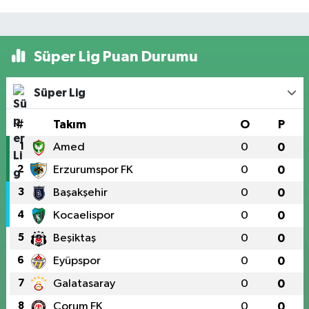
Süper Lig Puan Durumu
Süper Lig
#
Takım
O
P
1
Amed
0
0
2
Erzurumspor FK
0
0
3
Başakşehir
0
0
4
Kocaelispor
0
0
5
Beşiktaş
0
0
6
Eyüpspor
0
0
7
Galatasaray
0
0
8
Çorum FK
0
0