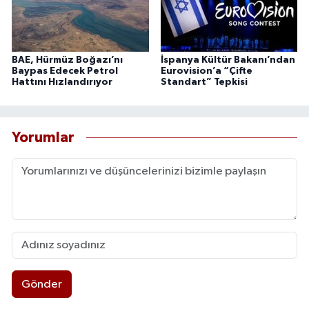
BAE, Hürmüz Boğazı’nı
İspanya Kültür Bakanı’ndan
Baypas Edecek Petrol
Eurovision’a “Çifte
Hattını Hızlandırıyor
Standart” Tepkisi
Yorumlar
Gönder