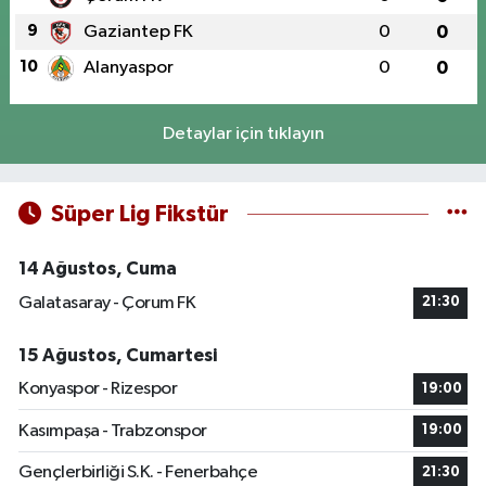
9
Gaziantep FK
0
0
10
Alanyaspor
0
0
Detaylar için tıklayın
Süper Lig Fikstür
14 Ağustos, Cuma
Galatasaray - Çorum FK
21:30
15 Ağustos, Cumartesi
Konyaspor - Rizespor
19:00
Kasımpaşa - Trabzonspor
19:00
Gençlerbirliği S.K. - Fenerbahçe
21:30