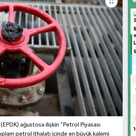
EPDK) ağustosa ilişkin "Petrol Piyasası
1
plam petrol ithalatı içinde en büyük kalemi