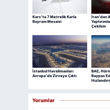
Kars’ta 7 Metrelik Karla
İran’dan A
Bayram Mesaisi
Yaptırımla
Çekilsin
İstanbul Havalimanları
BAE, Hürm
Avrupa’da Zirveye Çıktı
Baypas Ed
Hızlandır
Yorumlar