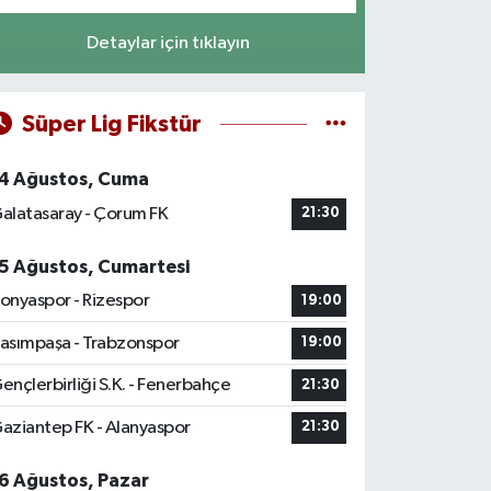
Detaylar için tıklayın
Süper Lig Fikstür
4 Ağustos, Cuma
alatasaray - Çorum FK
21:30
5 Ağustos, Cumartesi
onyaspor - Rizespor
19:00
asımpaşa - Trabzonspor
19:00
ençlerbirliği S.K. - Fenerbahçe
21:30
aziantep FK - Alanyaspor
21:30
6 Ağustos, Pazar