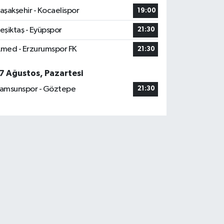
aşakşehir - Kocaelispor
19:00
eşiktaş - Eyüpspor
21:30
med - Erzurumspor FK
21:30
7 Ağustos, Pazartesi
amsunspor - Göztepe
21:30