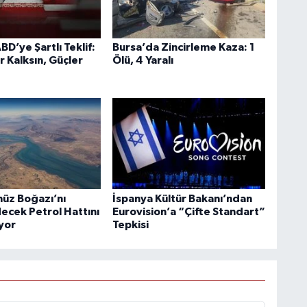
BD’ye Şartlı Teklif:
Bursa’da Zincirleme Kaza: 1
r Kalksın, Güçler
Ölü, 4 Yaralı
üz Boğazı’nı
İspanya Kültür Bakanı’ndan
ecek Petrol Hattını
Eurovision’a “Çifte Standart”
ıyor
Tepkisi