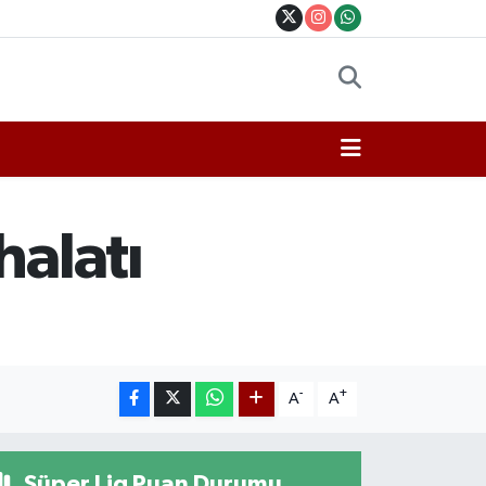
halatı
-
+
A
A
Süper Lig Puan Durumu