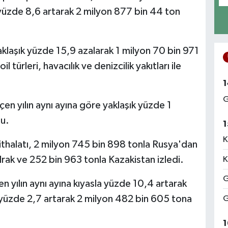
 yüzde 8,6 artarak 2 milyon 877 bin 44 ton
aklaşık yüzde 15,9 azalarak 1 milyon 70 bin 971
l türleri, havacılık ve denizcilik yakıtları ile
1
G
n yılın aynı ayına göre yaklaşık yüzde 1
du.
1
K
 ithalatı, 2 milyon 745 bin 898 tonla Rusya'dan
Irak ve 252 bin 963 tonla Kazakistan izledi.
K
G
en yılın aynı ayına kıyasla yüzde 10,4 artarak
 yüzde 2,7 artarak 2 milyon 482 bin 605 tona
G
1