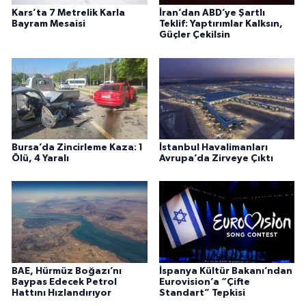
Kars’ta 7 Metrelik Karla
İran’dan ABD’ye Şartlı
Bayram Mesaisi
Teklif: Yaptırımlar Kalksın,
Güçler Çekilsin
Bursa’da Zincirleme Kaza: 1
İstanbul Havalimanları
Ölü, 4 Yaralı
Avrupa’da Zirveye Çıktı
BAE, Hürmüz Boğazı’nı
İspanya Kültür Bakanı’ndan
Baypas Edecek Petrol
Eurovision’a “Çifte
Hattını Hızlandırıyor
Standart” Tepkisi