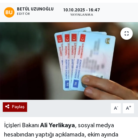
BETÜL UZUNOĞLU
10.10.2025 - 16:47
EDITÖR
YAYINLANMA
Paylaş
-
+
A
A
İçişleri Bakanı
Ali Yerlikaya
, sosyal medya
hesabından yaptığı açıklamada, ekim ayında