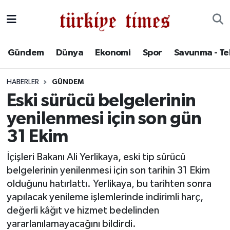
Gündem
Hava Durumu
Gündem
Dünya
Ekonomi
Spor
Savunma - Te
Dünya
Trafik Durumu
HABERLER
GÜNDEM
Ekonomi
Süper Lig Puan Durumu ve Fikstür
Eski sürücü belgelerinin
yenilenmesi için son gün
Spor
Tüm Manşetler
31 Ekim
Savunma - Teknoloji
Son Dakika Haberleri
İçişleri Bakanı Ali Yerlikaya, eski tip sürücü
belgelerinin yenilenmesi için son tarihin 31 Ekim
Kültür - Sanat
Haber Arşivi
olduğunu hatırlattı. Yerlikaya, bu tarihten sonra
Yaşam
yapılacak yenileme işlemlerinde indirimli harç,
değerli kâğıt ve hizmet bedelinden
yararlanılamayacağını bildirdi.