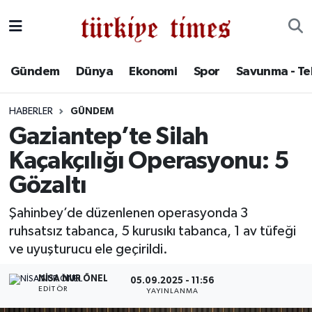
Gündem
Hava Durumu
Gündem
Dünya
Ekonomi
Spor
Savunma - Te
Dünya
Trafik Durumu
HABERLER
GÜNDEM
Ekonomi
Süper Lig Puan Durumu ve Fikstür
Gaziantep’te Silah
Kaçakçılığı Operasyonu: 5
Spor
Tüm Manşetler
Gözaltı
Savunma - Teknoloji
Son Dakika Haberleri
Şahinbey’de düzenlenen operasyonda 3
ruhsatsız tabanca, 5 kurusıkı tabanca, 1 av tüfeği
Kültür - Sanat
Haber Arşivi
ve uyuşturucu ele geçirildi.
Yaşam
NISA NUR ÖNEL
05.09.2025 - 11:56
EDITÖR
YAYINLANMA