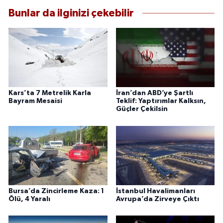
Bunlar da ilginizi çekebilir
Kars’ta 7 Metrelik Karla
İran’dan ABD’ye Şartlı
Bayram Mesaisi
Teklif: Yaptırımlar Kalksın,
Güçler Çekilsin
Bursa’da Zincirleme Kaza: 1
İstanbul Havalimanları
Ölü, 4 Yaralı
Avrupa’da Zirveye Çıktı