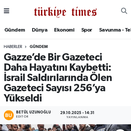
Gündem
Hava Durumu
Gündem
Dünya
Ekonomi
Spor
Savunma - Te
Dünya
Trafik Durumu
HABERLER
GÜNDEM
Ekonomi
Süper Lig Puan Durumu ve Fikstür
Gazze’de Bir Gazeteci
Daha Hayatını Kaybetti:
Spor
Tüm Manşetler
İsrail Saldırılarında Ölen
Savunma - Teknoloji
Son Dakika Haberleri
Gazeteci Sayısı 256’ya
Yükseldi
Kültür - Sanat
Haber Arşivi
Yaşam
BETÜL UZUNOĞLU
29.10.2025 - 14:31
EDITÖR
YAYINLANMA