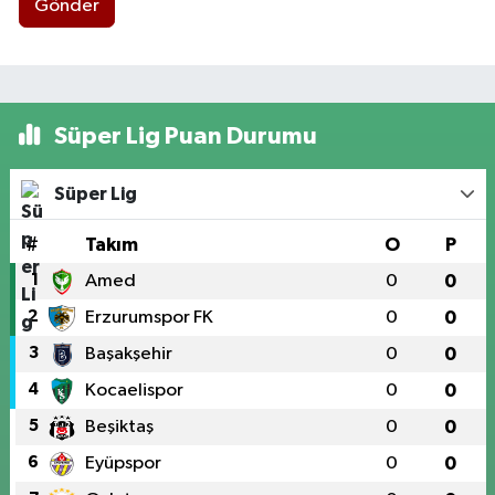
Gönder
Süper Lig Puan Durumu
Süper Lig
#
Takım
O
P
1
Amed
0
0
2
Erzurumspor FK
0
0
3
Başakşehir
0
0
4
Kocaelispor
0
0
5
Beşiktaş
0
0
6
Eyüpspor
0
0