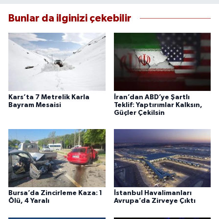
Bunlar da ilginizi çekebilir
Kars’ta 7 Metrelik Karla
İran’dan ABD’ye Şartlı
Bayram Mesaisi
Teklif: Yaptırımlar Kalksın,
Güçler Çekilsin
Bursa’da Zincirleme Kaza: 1
İstanbul Havalimanları
Ölü, 4 Yaralı
Avrupa’da Zirveye Çıktı