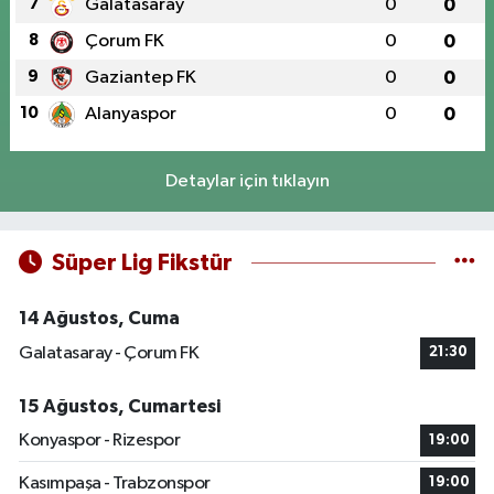
7
Galatasaray
0
0
8
Çorum FK
0
0
9
Gaziantep FK
0
0
10
Alanyaspor
0
0
Detaylar için tıklayın
Süper Lig Fikstür
14 Ağustos, Cuma
Galatasaray - Çorum FK
21:30
15 Ağustos, Cumartesi
Konyaspor - Rizespor
19:00
Kasımpaşa - Trabzonspor
19:00