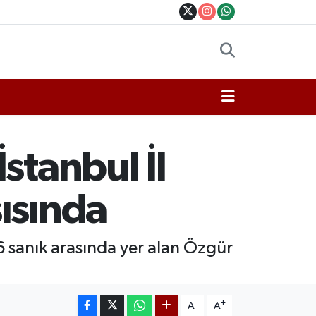
stanbul İl
ısında
6 sanık arasında yer alan Özgür
-
+
A
A