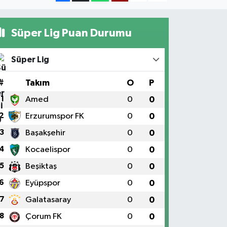
Süper Lig Puan Durumu
Süper Lig
#
Takım
O
P
1
Amed
0
0
2
Erzurumspor FK
0
0
3
Başakşehir
0
0
4
Kocaelispor
0
0
5
Beşiktaş
0
0
6
Eyüpspor
0
0
7
Galatasaray
0
0
8
Çorum FK
0
0