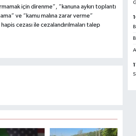
G
rmamak için direnme”, “kanuna aykırı toplantı
alama” ve “kamu malına zarar verme”
1
 hapis cezası ile cezalandırılmaları talep
B
B
A
1
S