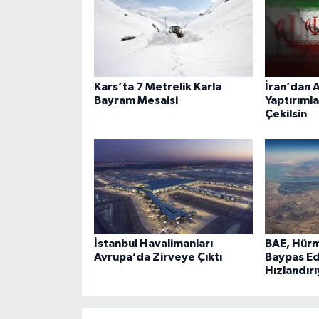
Kars’ta 7 Metrelik Karla
İran’dan A
Bayram Mesaisi
Yaptırımla
Çekilsin
İstanbul Havalimanları
BAE, Hürm
Avrupa’da Zirveye Çıktı
Baypas Ed
Hızlandır