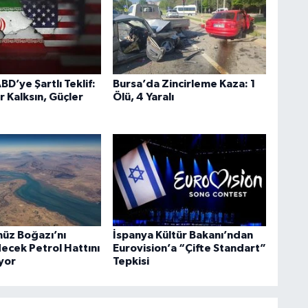
BD’ye Şartlı Teklif:
Bursa’da Zincirleme Kaza: 1
r Kalksın, Güçler
Ölü, 4 Yaralı
üz Boğazı’nı
İspanya Kültür Bakanı’ndan
ecek Petrol Hattını
Eurovision’a “Çifte Standart”
ıyor
Tepkisi