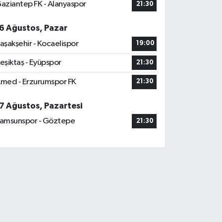
aziantep FK - Alanyaspor
21:30
6 Ağustos, Pazar
aşakşehir - Kocaelispor
19:00
eşiktaş - Eyüpspor
21:30
med - Erzurumspor FK
21:30
7 Ağustos, Pazartesi
amsunspor - Göztepe
21:30