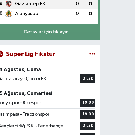
9
Gaziantep FK
0
0
0
Alanyaspor
0
0
Detaylar için tıklayın
Süper Lig Fikstür
4 Ağustos, Cuma
alatasaray - Çorum FK
21:30
5 Ağustos, Cumartesi
onyaspor - Rizespor
19:00
asımpaşa - Trabzonspor
19:00
ençlerbirliği S.K. - Fenerbahçe
21:30