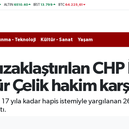
6510.40
13.799
64.225,61
ALTIN
BİST
BTC
nma - Teknoloji
Kültür - Sanat
Yaşam
aklaştırılan CHP İ
r Çelik hakim karş
17 yıla kadar hapis istemiyle yargılanan 2
tı.