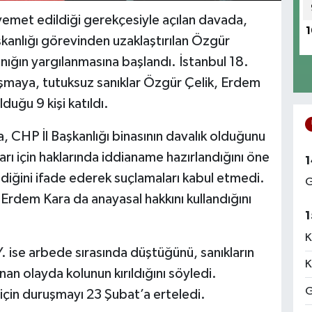
emet edildiği gerekçesiyle açılan davada,
1
kanlığı görevinden uzaklaştırılan Özgür
nığın yargılanmasına başlandı. İstanbul 18.
şmaya, tutuksuz sanıklar Özgür Çelik, Erdem
duğu 9 kişi katıldı.
 CHP İl Başkanlığı binasının davalık olduğunu
ları için haklarında iddianame hazırlandığını öne
1
diğini ifade ederek suçlamaları kabul etmedi.
G
 Erdem Kara da anayasal hakkını kullandığını
1
K
ise arbede sırasında düştüğünü, sanıkların
K
n olayda kolunun kırıldığını söyledi.
G
için duruşmayı 23 Şubat’a erteledi.