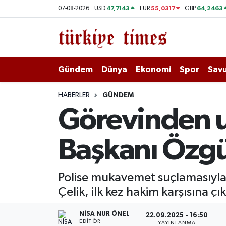
47,7143
55,0317
64,2463
07-08-2026
USD
EUR
GBP
Gündem
Hava Durumu
Dünya
Trafik Durumu
Gündem
Dünya
Ekonomi
Spor
Savu
Ekonomi
Süper Lig Puan Durumu ve Fikstür
HABERLER
GÜNDEM
Görevinden uz
Spor
Tüm Manşetler
Başkanı Özgü
Savunma - Teknoloji
Son Dakika Haberleri
Kültür - Sanat
Haber Arşivi
Polise mukavemet suçlamasıyla 
Çelik, ilk kez hakim karşısına çık
Yaşam
NISA NUR ÖNEL
22.09.2025 - 16:50
EDITÖR
YAYINLANMA