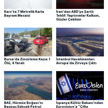
Kars’ta 7 Metrelik Karla
İran’dan ABD’ye Şartlı
Bayram Mesaisi
Teklif: Yaptırımlar Kalksın,
Güçler Çekilsin
Bursa’da Zincirleme Kaza: 1
İstanbul Havalimanları
Ölü, 4 Yaralı
Avrupa’da Zirveye Çıktı
BAE, Hürmüz Boğazı’nı
İspanya Kültür Bakanı’ndan
Baypas Edecek Petrol
Eurovision’a “Çifte