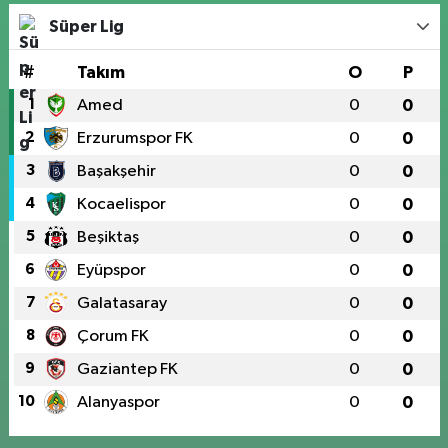
Süper Lig
#
Takım
O
P
1
Amed
0
0
2
Erzurumspor FK
0
0
3
Başakşehir
0
0
4
Kocaelispor
0
0
5
Beşiktaş
0
0
6
Eyüpspor
0
0
7
Galatasaray
0
0
8
Çorum FK
0
0
9
Gaziantep FK
0
0
10
Alanyaspor
0
0