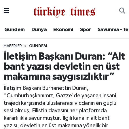
Gündem
Hava Durumu
Gündem
Dünya
Ekonomi
Spor
Savunma - Te
Dünya
Trafik Durumu
HABERLER
GÜNDEM
Ekonomi
Süper Lig Puan Durumu ve Fikstür
İletişim Başkanı Duran: “Alt
bant yazısı devletin en üst
Spor
Tüm Manşetler
makamına saygısızlıktır”
Savunma - Teknoloji
Son Dakika Haberleri
İletişim Başkanı Burhanettin Duran,
“Cumhurbaşkanımız, Gazze'de yaşanan insani
Kültür - Sanat
Haber Arşivi
trajedi karşısında uluslararası vicdanın en güçlü
Yaşam
sesi olmuş, Filistin davasını her platformda
kararlılıkla savunmuştur. İlgili kanalın alt bant
yazısı, devletin en üst makamına yönelik bir