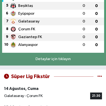
5
Beşiktaş
0
0
6
Eyüpspor
0
0
7
Galatasaray
0
0
8
Çorum FK
0
0
9
Gaziantep FK
0
0
10
Alanyaspor
0
0
Detaylar için tıklayın
Süper Lig Fikstür
14 Ağustos, Cuma
Galatasaray - Çorum FK
21:30