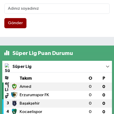
Gönder
Süper Lig Puan Durumu
Süper Lig
#
Takım
O
P
1
Amed
0
0
2
Erzurumspor FK
0
0
3
Başakşehir
0
0
4
Kocaelispor
0
0