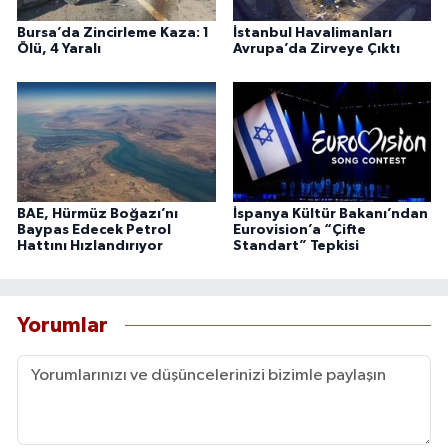
Bursa’da Zincirleme Kaza: 1
İstanbul Havalimanları
Ölü, 4 Yaralı
Avrupa’da Zirveye Çıktı
BAE, Hürmüz Boğazı’nı
İspanya Kültür Bakanı’ndan
Baypas Edecek Petrol
Eurovision’a “Çifte
Hattını Hızlandırıyor
Standart” Tepkisi
Yorumlar