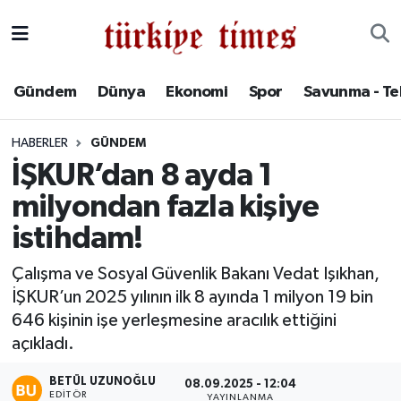
Gündem
Hava Durumu
Gündem
Dünya
Ekonomi
Spor
Savunma - Te
Dünya
Trafik Durumu
HABERLER
GÜNDEM
Ekonomi
Süper Lig Puan Durumu ve Fikstür
İŞKUR’dan 8 ayda 1
milyondan fazla kişiye
Spor
Tüm Manşetler
istihdam!
Savunma - Teknoloji
Son Dakika Haberleri
Çalışma ve Sosyal Güvenlik Bakanı Vedat Işıkhan,
İŞKUR’un 2025 yılının ilk 8 ayında 1 milyon 19 bin
Kültür - Sanat
Haber Arşivi
646 kişinin işe yerleşmesine aracılık ettiğini
Yaşam
açıkladı.
BETÜL UZUNOĞLU
08.09.2025 - 12:04
EDITÖR
YAYINLANMA