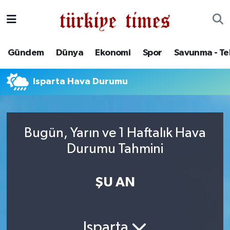
Gündem
Hava Durumu
Gündem
Dünya
Ekonomi
Spor
Savunma - Te
Dünya
Trafik Durumu
Isparta Hava Durumu
Ekonomi
Süper Lig Puan Durumu ve Fikstür
Spor
Tüm Manşetler
Bugün, Yarın ve 1 Haftalık Hava
Savunma - Teknoloji
Son Dakika Haberleri
Durumu Tahmini
Kültür - Sanat
Haber Arşivi
ŞU AN
Yaşam
Isparta