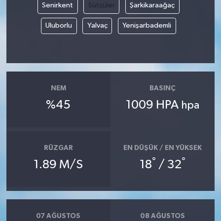
Senirkent
Sütçüler
Şarkikaraağaç
Uluborlu
Yalvaç
Yenişarbademli
NEM
BASINÇ
%45
1009 HPA
hpa
RÜZGAR
EN DÜŞÜK / EN YÜKSEK
°
°
1.89 M/S
18
/ 32
07 AĞUSTOS
08 AĞUSTOS