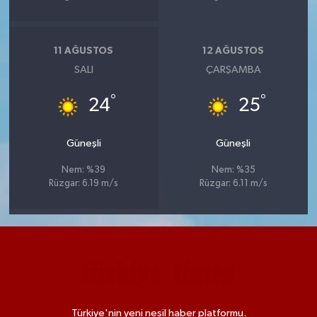
11 AĞUSTOS
12 AĞUSTOS
SALI
ÇARŞAMBA
°
°
24
25
Güneşli
Güneşli
Nem: %39
Nem: %35
Rüzgar: 6.19 m/s
Rüzgar: 6.11 m/s
Türkiye'nin yeni nesil haber platformu.