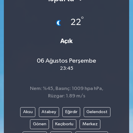
°
22
Açık
06 Ağustos Perşembe
23:45
Nem: %45, Basınç: 1009 hpa hPa,
Rüzgar: 1.89 m/s
Aksu
Atabey
Eğirdir
Gelendost
Gönen
Keçiborlu
Merkez