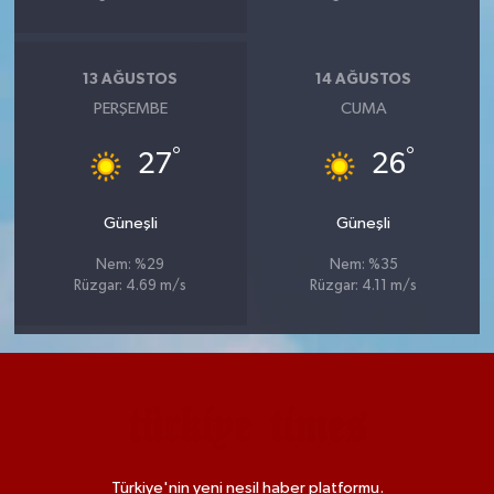
13 AĞUSTOS
14 AĞUSTOS
PERŞEMBE
CUMA
°
°
27
26
Güneşli
Güneşli
Nem: %29
Nem: %35
Rüzgar: 4.69 m/s
Rüzgar: 4.11 m/s
Türkiye'nin yeni nesil haber platformu.