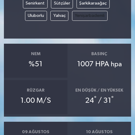
Senirkent
Sütçüler
Şarkikaraağaç
Uluborlu
Yalvaç
Yenişarbademli
NEM
BASINÇ
%51
1007 HPA
hpa
RÜZGAR
EN DÜŞÜK / EN YÜKSEK
°
°
1.00 M/S
24
/ 31
09 AĞUSTOS
10 AĞUSTOS