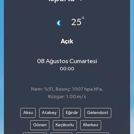
°
25
Açık
08 Ağustos Cumartesi
00:00
Nem: %51, Basınç: 1007 hpa hPa,
Rüzgar: 1.00 m/s
Aksu
Atabey
Eğirdir
Gelendost
Gönen
Keçiborlu
Merkez