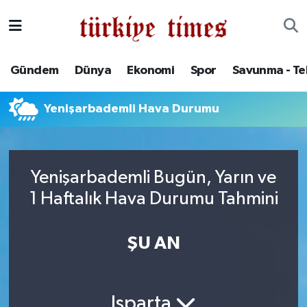
Gündem
Hava Durumu
Gündem
Dünya
Ekonomi
Spor
Savunma - Te
Dünya
Trafik Durumu
Yenişarbademli Hava Durumu
Ekonomi
Süper Lig Puan Durumu ve Fikstür
Spor
Tüm Manşetler
Yenişarbademli Bugün, Yarın ve
Savunma - Teknoloji
Son Dakika Haberleri
1 Haftalık Hava Durumu Tahmini
Kültür - Sanat
Haber Arşivi
ŞU AN
Yaşam
Isparta