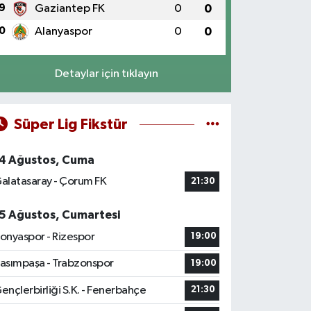
9
Gaziantep FK
0
0
0
Alanyaspor
0
0
Detaylar için tıklayın
Süper Lig Fikstür
4 Ağustos, Cuma
alatasaray - Çorum FK
21:30
5 Ağustos, Cumartesi
onyaspor - Rizespor
19:00
asımpaşa - Trabzonspor
19:00
ençlerbirliği S.K. - Fenerbahçe
21:30