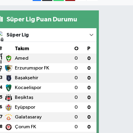
Süper Lig Puan Durumu
Süper Lig
#
Takım
O
P
1
Amed
0
0
2
Erzurumspor FK
0
0
3
Başakşehir
0
0
4
Kocaelispor
0
0
5
Beşiktaş
0
0
6
Eyüpspor
0
0
7
Galatasaray
0
0
8
Çorum FK
0
0