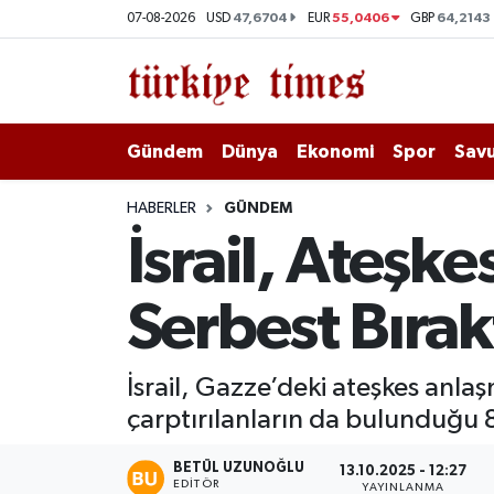
47,6704
55,0406
64,2143
07-08-2026
USD
EUR
GBP
Gündem
Hava Durumu
Dünya
Trafik Durumu
Gündem
Dünya
Ekonomi
Spor
Savu
Ekonomi
Süper Lig Puan Durumu ve Fikstür
HABERLER
GÜNDEM
İsrail, Ateşke
Spor
Tüm Manşetler
Serbest Bırak
Savunma - Teknoloji
Son Dakika Haberleri
Kültür - Sanat
Haber Arşivi
İsrail, Gazze’deki ateşkes anl
çarptırılanların da bulunduğu 83 
Yaşam
BETÜL UZUNOĞLU
13.10.2025 - 12:27
EDITÖR
YAYINLANMA