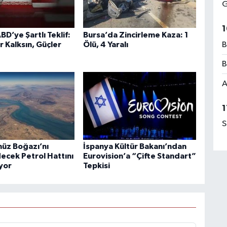
G
1
BD’ye Şartlı Teklif:
Bursa’da Zincirleme Kaza: 1
r Kalksın, Güçler
Ölü, 4 Yaralı
B
B
A
1
S
üz Boğazı’nı
İspanya Kültür Bakanı’ndan
ecek Petrol Hattını
Eurovision’a “Çifte Standart”
ıyor
Tepkisi