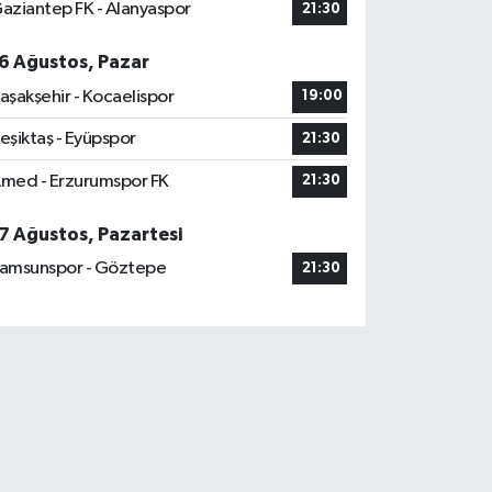
aziantep FK - Alanyaspor
21:30
6 Ağustos, Pazar
aşakşehir - Kocaelispor
19:00
eşiktaş - Eyüpspor
21:30
med - Erzurumspor FK
21:30
7 Ağustos, Pazartesi
amsunspor - Göztepe
21:30