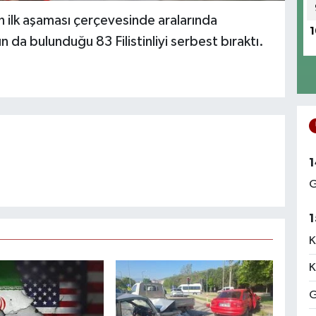
n ilk aşaması çerçevesinde aralarında
1
 da bulunduğu 83 Filistinliyi serbest bıraktı.
1
G
1
K
K
G