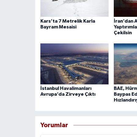
Kars’ta 7 Metrelik Karla
İran’dan A
Bayram Mesaisi
Yaptırımla
Çekilsin
İstanbul Havalimanları
BAE, Hürm
Avrupa’da Zirveye Çıktı
Baypas Ed
Hızlandır
Yorumlar