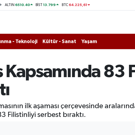
6510.40
13.799
64.225,61
ALTIN
BİST
BTC
nma - Teknoloji
Kültür - Sanat
Yaşam
s Kapsamında 83 Fi
tı
aşmasının ilk aşaması çerçevesinde araları
Filistinliyi serbest bıraktı.