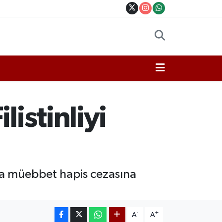
listinliyi
nda müebbet hapis cezasına
-
+
A
A