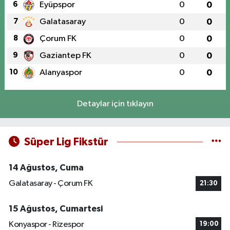
6
Eyüpspor
0
0
7
Galatasaray
0
0
8
Çorum FK
0
0
9
Gaziantep FK
0
0
10
Alanyaspor
0
0
Detaylar için tıklayın
Süper Lig Fikstür
14 Ağustos, Cuma
Galatasaray - Çorum FK
21:30
15 Ağustos, Cumartesi
Konyaspor - Rizespor
19:00