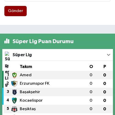
Gönder
Süper Lig Puan Durumu
Süper Lig
#
Takım
O
P
1
Amed
0
0
2
Erzurumspor FK
0
0
3
Başakşehir
0
0
4
Kocaelispor
0
0
5
Beşiktaş
0
0