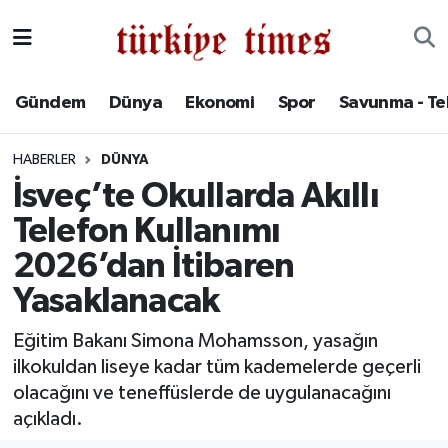
Gündem
Hava Durumu
Gündem
Dünya
Ekonomi
Spor
Savunma - Te
Dünya
Trafik Durumu
HABERLER
DÜNYA
Ekonomi
Süper Lig Puan Durumu ve Fikstür
İsveç’te Okullarda Akıllı
Telefon Kullanımı
Spor
Tüm Manşetler
2026’dan İtibaren
Savunma - Teknoloji
Son Dakika Haberleri
Yasaklanacak
Kültür - Sanat
Haber Arşivi
Eğitim Bakanı Simona Mohamsson, yasağın
ilkokuldan liseye kadar tüm kademelerde geçerli
Yaşam
olacağını ve teneffüslerde de uygulanacağını
açıkladı.