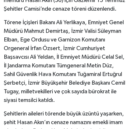
memuru Hasan Akın (36) için Gaziemir 15 Temmuz
Şehitler Camisi’nde cenaze töreni düzenlendi.
Törene İçişleri Bakanı Ali Yerlikaya, Emniyet Genel
Müdürü Mahmut Demirtaş, İzmir Valisi Süleyman
Elban, Ege Ordusu ve Garnizon Komutanı
Orgeneral İrfan Özsert, İzmir Cumhuriyet
Başsavcısı Ali Yeldan, İl Emniyet Müdürü Celal Sel,
İl Jandarma Komutanı Tümgeneral Metin Düz,
Sahil Güvenlik Hava Komutanı Tuğamiral Ertuğrul
Şerbetçi, İzmir Büyükşehir Belediye Başkanı Cemil
Tugay, milletvekilleri ve çok sayıda bürokrat ile
siyasi temsilci katıldı.
Şehitlerin aileleri törende büyük üzüntü yaşarken,
şehit Hasan Akın’ın cenaze namazını emekli imam