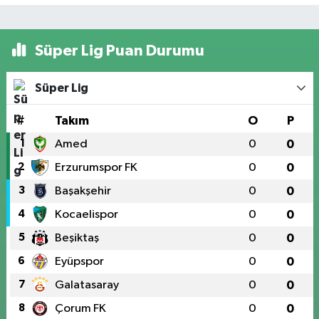
Süper Lig Puan Durumu
Süper Lig
#
Takım
O
P
1
Amed
0
0
2
Erzurumspor FK
0
0
3
Başakşehir
0
0
4
Kocaelispor
0
0
5
Beşiktaş
0
0
6
Eyüpspor
0
0
7
Galatasaray
0
0
8
Çorum FK
0
0