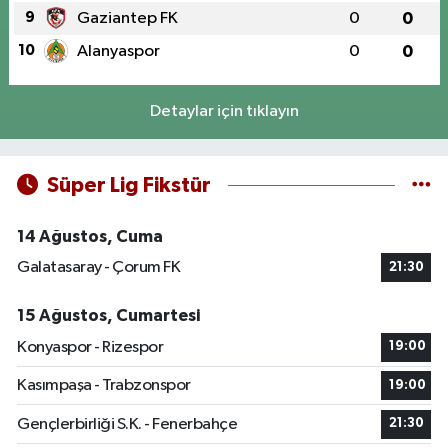
9
Gaziantep FK
0
0
10
Alanyaspor
0
0
Detaylar için tıklayın
Süper Lig Fikstür
14 Ağustos, Cuma
Galatasaray - Çorum FK
21:30
15 Ağustos, Cumartesi
Konyaspor - Rizespor
19:00
Kasımpaşa - Trabzonspor
19:00
Gençlerbirliği S.K. - Fenerbahçe
21:30