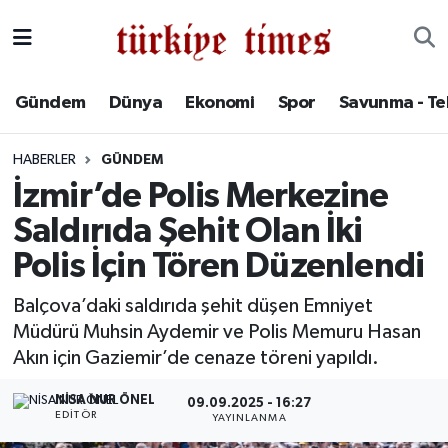
Gündem
Hava Durumu
Gündem
Dünya
Ekonomi
Spor
Savunma - Te
Dünya
Trafik Durumu
HABERLER
GÜNDEM
Ekonomi
Süper Lig Puan Durumu ve Fikstür
İzmir’de Polis Merkezine
Saldırıda Şehit Olan İki
Spor
Tüm Manşetler
Polis İçin Tören Düzenlendi
Savunma - Teknoloji
Son Dakika Haberleri
Balçova’daki saldırıda şehit düşen Emniyet
Müdürü Muhsin Aydemir ve Polis Memuru Hasan
Kültür - Sanat
Haber Arşivi
Akın için Gaziemir’de cenaze töreni yapıldı.
Yaşam
NISA NUR ÖNEL
09.09.2025 - 16:27
EDITÖR
YAYINLANMA