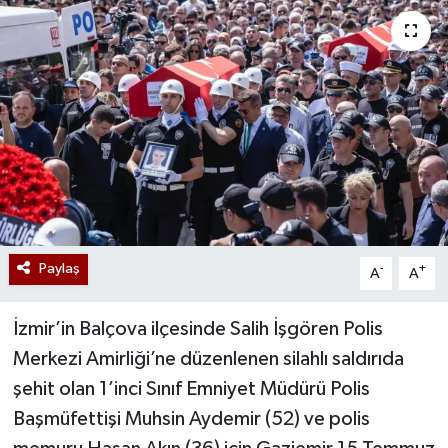
Paylaş
-
+
A
A
İzmir’in Balçova ilçesinde Salih İşgören Polis
Merkezi Amirliği’ne düzenlenen silahlı saldırıda
şehit olan 1’inci Sınıf Emniyet Müdürü Polis
Başmüfettişi Muhsin Aydemir (52) ve polis