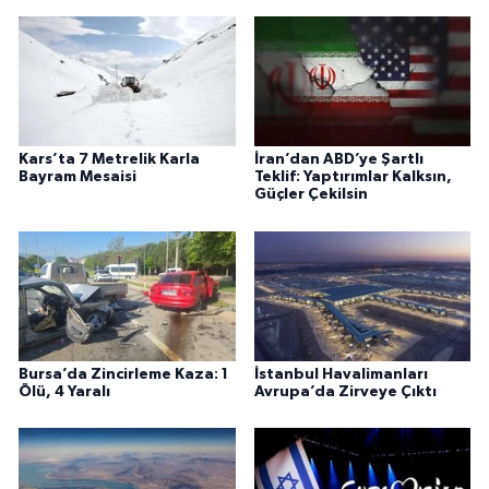
Kars’ta 7 Metrelik Karla
İran’dan ABD’ye Şartlı
Bayram Mesaisi
Teklif: Yaptırımlar Kalksın,
Güçler Çekilsin
Bursa’da Zincirleme Kaza: 1
İstanbul Havalimanları
Ölü, 4 Yaralı
Avrupa’da Zirveye Çıktı