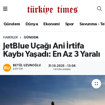
Gündem
Hava Durumu
Gündem
Dünya
Ekonomi
Spor
Savunma - Te
Dünya
Trafik Durumu
HABERLER
GÜNDEM
Ekonomi
Süper Lig Puan Durumu ve Fikstür
JetBlue Uçağı Ani İrtifa
Kaybı Yaşadı: En Az 3 Yaralı
Spor
Tüm Manşetler
Savunma - Teknoloji
Son Dakika Haberleri
BETÜL UZUNOĞLU
31.10.2025 - 13:06
EDITÖR
YAYINLANMA
Kültür - Sanat
Haber Arşivi
Yaşam