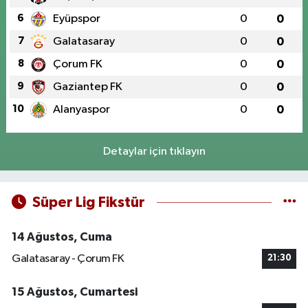
6
Eyüpspor
0
0
7
Galatasaray
0
0
8
Çorum FK
0
0
9
Gaziantep FK
0
0
10
Alanyaspor
0
0
Detaylar için tıklayın
Süper Lig Fikstür
14 Ağustos, Cuma
Galatasaray - Çorum FK
21:30
15 Ağustos, Cumartesi