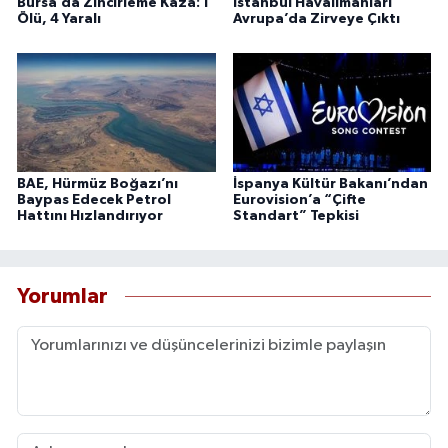
Bursa’da Zincirleme Kaza: 1
İstanbul Havalimanları
Ölü, 4 Yaralı
Avrupa’da Zirveye Çıktı
BAE, Hürmüz Boğazı’nı
İspanya Kültür Bakanı’ndan
Baypas Edecek Petrol
Eurovision’a “Çifte
Hattını Hızlandırıyor
Standart” Tepkisi
Yorumlar