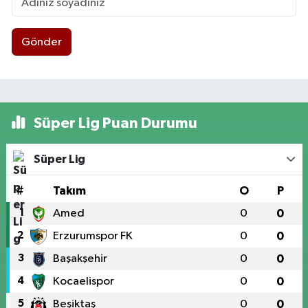
Gönder
Süper Lig Puan Durumu
Süper Lig
#
Takım
O
P
1
Amed
0
0
2
Erzurumspor FK
0
0
3
Başakşehir
0
0
4
Kocaelispor
0
0
5
Beşiktaş
0
0