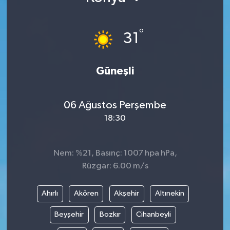
°
31
Güneşli
06 Ağustos Perşembe
18:30
Nem: %21, Basınç: 1007 hpa hPa,
Rüzgar: 6.00 m/s
Ahırlı
Akören
Akşehir
Altınekin
Beyşehir
Bozkır
Cihanbeyli