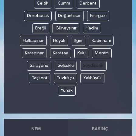
Çeltik
Çumra
Derbent
Derebucak
Doğanhisar
Emirgazi
Ereğli
Güneysınır
Hadim
Halkapınar
Hüyük
Ilgın
Kadınhanı
Karapınar
Karatay
Kulu
Meram
Sarayönü
Selçuklu
Seydişehir
Taşkent
Tuzlukçu
Yalıhüyük
Yunak
NEM
BASINÇ