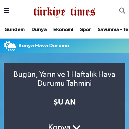
Gündem
Hava Durumu
Gündem
Dünya
Ekonomi
Spor
Savunma - Te
Dünya
Trafik Durumu
Konya Hava Durumu
Ekonomi
Süper Lig Puan Durumu ve Fikstür
Spor
Tüm Manşetler
Bugün, Yarın ve 1 Haftalık Hava
Savunma - Teknoloji
Son Dakika Haberleri
Durumu Tahmini
Kültür - Sanat
Haber Arşivi
ŞU AN
Yaşam
Konya