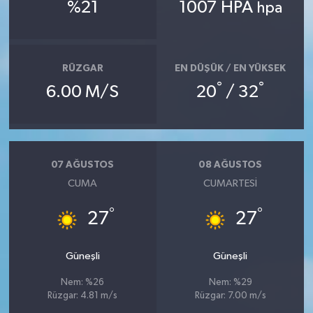
%21
1007 HPA
hpa
RÜZGAR
EN DÜŞÜK / EN YÜKSEK
°
°
6.00 M/S
20
/ 32
07 AĞUSTOS
08 AĞUSTOS
CUMA
CUMARTESI
°
°
27
27
Güneşli
Güneşli
Nem: %26
Nem: %29
Rüzgar: 4.81 m/s
Rüzgar: 7.00 m/s