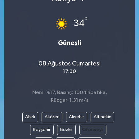
°
34
Güneşli
08 Ağustos Cumartesi
17:30
Nem: %17, Basınç: 1004 hpa hPa,
Rüzgar: 1.31 m/s
Ahırlı
Akören
Akşehir
Altınekin
Beyşehir
Bozkır
Cihanbeyli