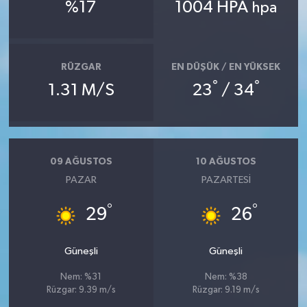
%17
1004 HPA
hpa
RÜZGAR
EN DÜŞÜK / EN YÜKSEK
°
°
1.31 M/S
23
/ 34
09 AĞUSTOS
10 AĞUSTOS
PAZAR
PAZARTESI
°
°
29
26
Güneşli
Güneşli
Nem: %31
Nem: %38
Rüzgar: 9.39 m/s
Rüzgar: 9.19 m/s