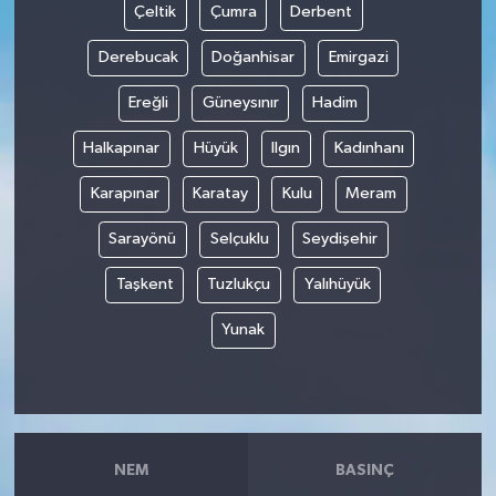
Çeltik
Çumra
Derbent
Derebucak
Doğanhisar
Emirgazi
Ereğli
Güneysınır
Hadim
Halkapınar
Hüyük
Ilgın
Kadınhanı
Karapınar
Karatay
Kulu
Meram
Sarayönü
Selçuklu
Seydişehir
Taşkent
Tuzlukçu
Yalıhüyük
Yunak
NEM
BASINÇ