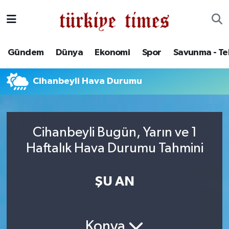
Gündem
Hava Durumu
Gündem
Dünya
Ekonomi
Spor
Savunma - Te
Dünya
Trafik Durumu
Cihanbeyli Hava Durumu
Ekonomi
Süper Lig Puan Durumu ve Fikstür
Spor
Tüm Manşetler
Cihanbeyli Bugün, Yarın ve 1
Savunma - Teknoloji
Son Dakika Haberleri
Haftalık Hava Durumu Tahmini
Kültür - Sanat
Haber Arşivi
ŞU AN
Yaşam
Konya