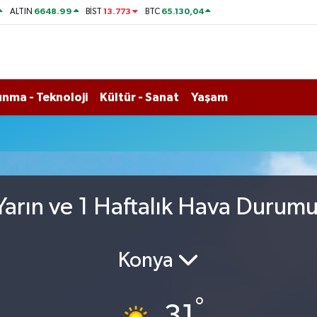
6648.99
13.773
65.130,04
ALTIN
BİST
BTC
nma - Teknoloji
Kültür - Sanat
Yaşam
arın ve 1 Haftalık Hava Durum
Konya
°
31