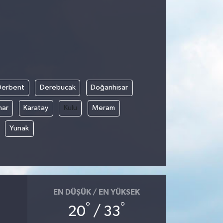
Derbent
Derebucak
Doğanhisar
nar
Karatay
Kulu
Meram
Yunak
EN DÜŞÜK / EN YÜKSEK
°
°
20
/ 33