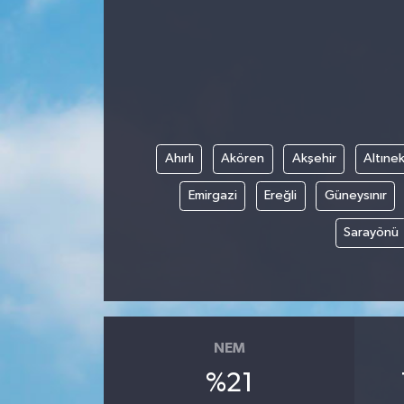
Ahırlı
Akören
Akşehir
Altınek
Emirgazi
Ereğli
Güneysınır
Sarayönü
NEM
%21