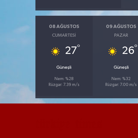
08 AĞUSTOS
09 AĞUSTOS
CUMARTESI
PAZAR
°
°
27
26
Güneşli
Güneşli
Nem: %28
Nem: %32
Rüzgar: 7.39 m/s
Rüzgar: 7.00 m/s