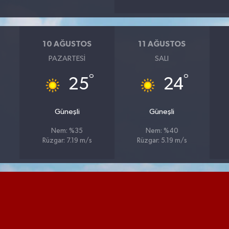
10 AĞUSTOS
11 AĞUSTOS
PAZARTESI
SALI
°
°
25
24
Güneşli
Güneşli
Nem: %35
Nem: %40
Rüzgar: 7.19 m/s
Rüzgar: 5.19 m/s