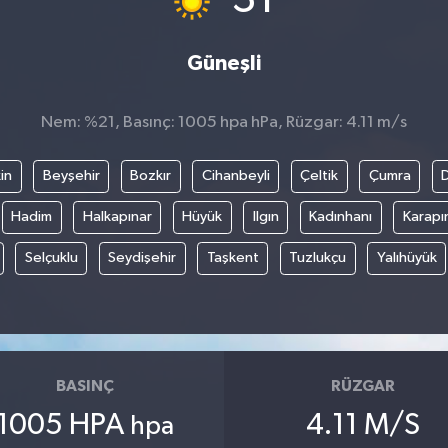
Güneşli
Nem: %21, Basınç: 1005 hpa hPa, Rüzgar: 4.11 m/s
in
Beyşehir
Bozkır
Cihanbeyli
Çeltik
Çumra
Hadim
Halkapınar
Hüyük
Ilgın
Kadınhanı
Karapı
Selçuklu
Seydişehir
Taşkent
Tuzlukçu
Yalıhüyük
BASINÇ
RÜZGAR
1005 HPA
4.11 M/S
hpa